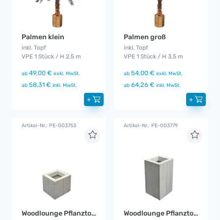
Palmen klein
Palmen groß
inkl. Topf
inkl. Topf
VPE 1 Stück / H 2,5 m
VPE 1 Stück / H 3,5 m
49,00 €
54,00 €
ab
exkl. MwSt.
ab
exkl. MwSt.
58,31 €
64,26 €
ab
inkl. MwSt.
ab
inkl. MwSt.
+
+
Artikel-Nr.: PE-003753
Artikel-Nr.: PE-003779
Woodlounge Pflanztopf klein
Woodlounge Pflanztopf mittel