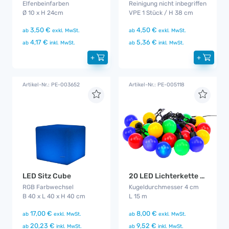
Elfenbeinfarben
Reinigung nicht inbegriffen
Ø 10 x H 24cm
VPE 1 Stück / H 38 cm
3,50 €
4,50 €
ab
exkl. MwSt.
ab
exkl. MwSt.
4,17 €
5,36 €
ab
inkl. MwSt.
ab
inkl. MwSt.
+
+
Artikel-Nr.: PE-003652
Artikel-Nr.: PE-005118
LED Sitz Cube
20 LED Lichterkette Bunt CS
RGB Farbwechsel
Kugeldurchmesser 4 cm
B 40 x L 40 x H 40 cm
L 15 m
17,00 €
8,00 €
ab
exkl. MwSt.
ab
exkl. MwSt.
20,23 €
9,52 €
ab
inkl. MwSt.
ab
inkl. MwSt.