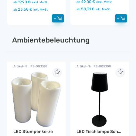
49,00 €
19,90 €
ab
exkl. MwSt.
ab
exkl. MwSt.
58,31 €
23,68 €
ab
inkl. MwSt.
ab
inkl. MwSt.
+
+
Ambientebeleuchtung
Artikel-Nr.: PE-003387
Artikel-Nr.: PE-005300
LED Stumpenkerze
LED Tischlampe Schwarz Akku