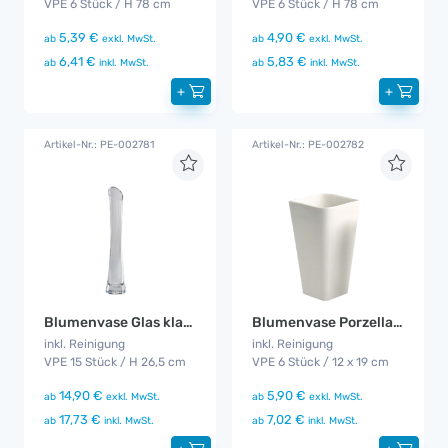
VPE 6 Stück / H 78 cm
VPE 6 Stück / H 78 cm
5,39 €
4,90 €
ab
exkl. MwSt.
ab
exkl. MwSt.
6,41 €
5,83 €
ab
inkl. MwSt.
ab
inkl. MwSt.
+
+
Artikel-Nr.: PE-002781
Artikel-Nr.: PE-002782
Blumenvase Glas klar 15er Set
Blumenvase Porzellan 6er Set
inkl. Reinigung
inkl. Reinigung
VPE 15 Stück / H 26,5 cm
VPE 6 Stück / 12 x 19 cm
14,90 €
5,90 €
ab
exkl. MwSt.
ab
exkl. MwSt.
17,73 €
7,02 €
ab
inkl. MwSt.
ab
inkl. MwSt.