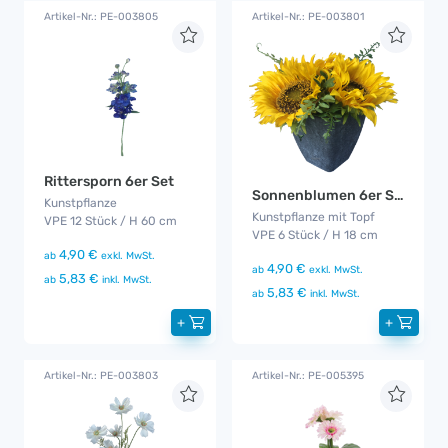
Artikel-Nr.: PE-003805
Artikel-Nr.: PE-003801
Rittersporn 6er Set
Sonnenblumen 6er Set
Kunstpflanze
Kunstpflanze mit Topf
VPE 12 Stück / H 60 cm
VPE 6 Stück / H 18 cm
4,90 €
ab
exkl. MwSt.
4,90 €
ab
exkl. MwSt.
5,83 €
ab
inkl. MwSt.
5,83 €
ab
inkl. MwSt.
+
+
Artikel-Nr.: PE-003803
Artikel-Nr.: PE-005395