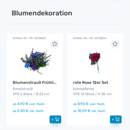
Blumendekoration
Artikel-Nr.: PE-003804
Artikel-Nr.: PE-003806
Blumenstrauß Frühling / Sommer 6er Set
rote Rose 12er Set
Kunststrauß
Kunstpflanze
VPE 6 Stück / Ø 23 cm
VPE 12 Stück / H 30 cm
4,90 €
8,90 €
ab
exkl. MwSt.
ab
exkl. MwSt.
5,83 €
10,59 €
ab
inkl. MwSt.
ab
inkl. MwSt.
+
+