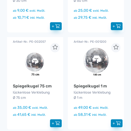
Ø 30 cm
Ø 50 cm
9,00 €
25,00 €
ab
exkl. MwSt.
ab
exkl. MwSt.
10,71 €
29,75 €
ab
inkl. MwSt.
ab
inkl. MwSt.
+
+
Artikel-Nr.: PE-002057
Artikel-Nr.: PE-001200
Spiegelkugel 75 cm
Spiegelkugel 1 m
lückenlose Verklebung
lückenlose Verklebung
Ø 75 cm
Ø 1 m
35,00 €
49,00 €
ab
exkl. MwSt.
ab
exkl. MwSt.
41,65 €
58,31 €
ab
inkl. MwSt.
ab
inkl. MwSt.
+
+