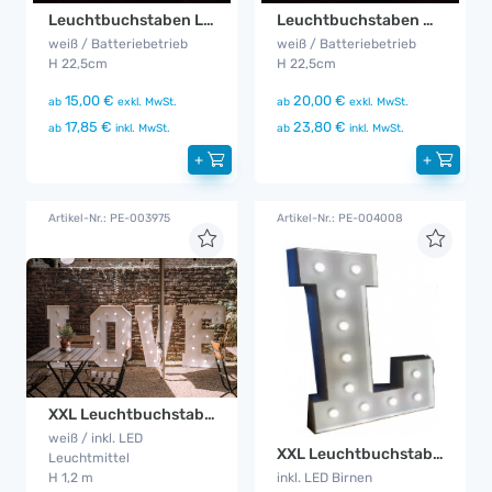
Leuchtbuchstaben LOVE klein
Leuchtbuchstaben MR & MRS klein
weiß / Batteriebetrieb
weiß / Batteriebetrieb
H 22,5cm
H 22,5cm
15,00 €
20,00 €
ab
exkl. MwSt.
ab
exkl. MwSt.
17,85 €
23,80 €
ab
inkl. MwSt.
ab
inkl. MwSt.
+
+
Artikel-Nr.: PE-003975
Artikel-Nr.: PE-004008
XXL Leuchtbuchstaben LOVE
weiß / inkl. LED
XXL Leuchtbuchstabe L
Leuchtmittel
inkl. LED Birnen
H 1,2 m