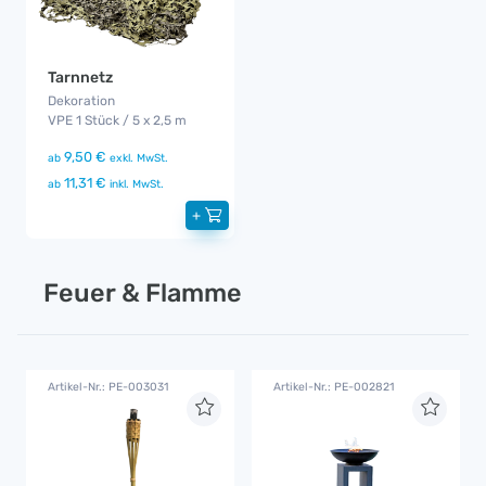
Tarnnetz
Dekoration
VPE 1 Stück / 5 x 2,5 m
9,50 €
ab
exkl. MwSt.
11,31 €
ab
inkl. MwSt.
+
Feuer & Flamme
Artikel-Nr.: PE-003031
Artikel-Nr.: PE-002821