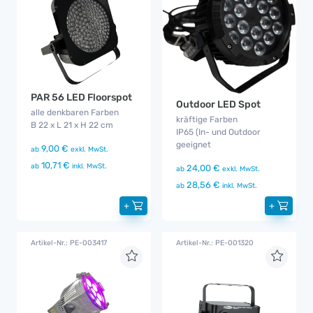
PAR 56 LED Floorspot
Outdoor LED Spot
alle denkbaren Farben
kräftige Farben
B 22 x L 21 x H 22 cm
IP65 (In- und Outdoor
geeignet
9,00 €
ab
exkl. MwSt.
10,71 €
ab
inkl. MwSt.
24,00 €
ab
exkl. MwSt.
28,56 €
ab
inkl. MwSt.
+
+
Artikel-Nr.: PE-003417
Artikel-Nr.: PE-001320