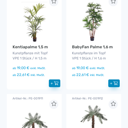
Kentiapalme 1,5 m
BabyFan Palme 1,6 m
Kunstpflanze mit Topf
Kunstpflanze im Topf
VPE 1 Stück / H 1,5 m
VPE 1 Stück / H 1,6 m
19,00 €
19,00 €
ab
exkl. MwSt.
ab
exkl. MwSt.
22,61 €
22,61 €
ab
inkl. MwSt.
ab
inkl. MwSt.
+
+
Artikel-Nr.: PE-001911
Artikel-Nr.: PE-001912