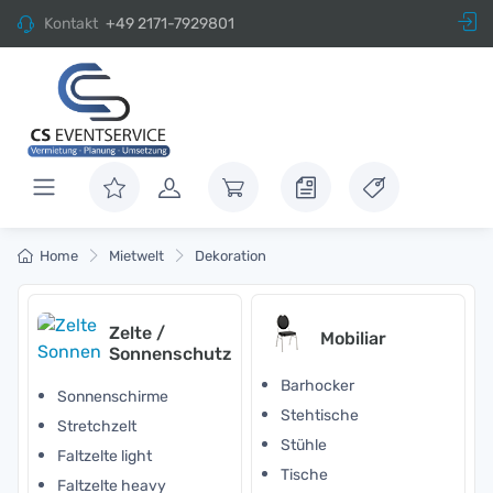
Kontakt
+49 2171-7929801
Home
Mietwelt
Dekoration
Zelte /
Mobiliar
Sonnenschutz
Barhocker
Sonnenschirme
Stehtische
Stretchzelt
Stühle
Faltzelte light
Tische
Faltzelte heavy