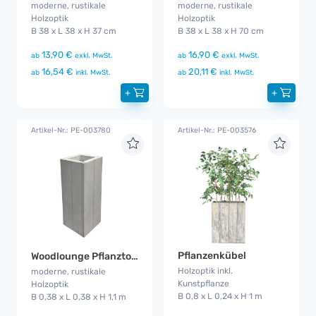
moderne, rustikale
moderne, rustikale
Holzoptik
Holzoptik
B 38 x L 38 x H 37 cm
B 38 x L 38 x H 70 cm
13,90 €
16,90 €
ab
exkl. MwSt.
ab
exkl. MwSt.
16,54 €
20,11 €
ab
inkl. MwSt.
ab
inkl. MwSt.
+
+
Artikel-Nr.: PE-003780
Artikel-Nr.: PE-003576
Pflanzenkübel
Woodlounge Pflanztopf groß
Holzoptik inkl.
moderne, rustikale
Kunstpflanze
Holzoptik
B 0,8 x L 0,24 x H 1 m
B 0,38 x L 0,38 x H 1,1 m