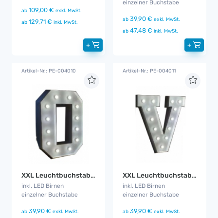
einzelner Buchstabe
109,00 €
ab
exkl. MwSt.
39,90 €
ab
exkl. MwSt.
129,71 €
ab
inkl. MwSt.
47,48 €
ab
inkl. MwSt.
+
+
Artikel-Nr.: PE-004010
Artikel-Nr.: PE-004011
XXL Leuchtbuchstabe O
XXL Leuchtbuchstabe V
inkl. LED Birnen
inkl. LED Birnen
einzelner Buchstabe
einzelner Buchstabe
39,90 €
39,90 €
ab
exkl. MwSt.
ab
exkl. MwSt.