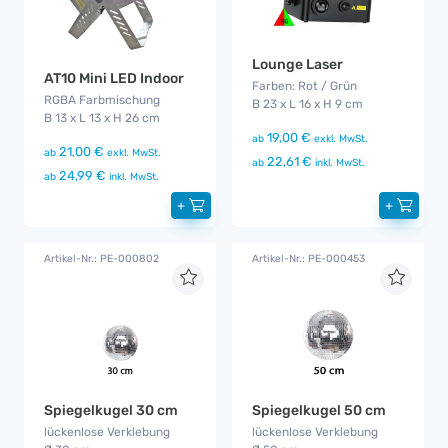
Lounge Laser
AT10 Mini LED Indoor
Farben: Rot / Grün
RGBA Farbmischung
B 23 x L 16 x H 9 cm
B 13 x L 13 x H 26 cm
19,00 €
ab
exkl. MwSt.
21,00 €
ab
exkl. MwSt.
22,61 €
ab
inkl. MwSt.
24,99 €
ab
inkl. MwSt.
+
+
Artikel-Nr.: PE-000802
Artikel-Nr.: PE-000453
Spiegelkugel 30 cm
Spiegelkugel 50 cm
lückenlose Verklebung
lückenlose Verklebung