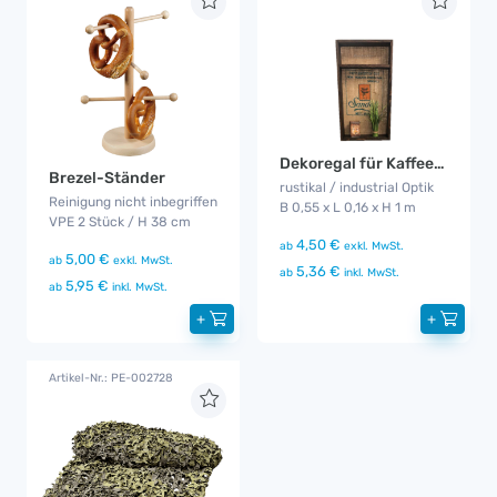
Dekoregal für Kaffeebar
Brezel-Ständer
rustikal / industrial Optik
Reinigung nicht inbegriffen
B 0,55 x L 0,16 x H 1 m
VPE 2 Stück / H 38 cm
4,50 €
ab
exkl. MwSt.
5,00 €
ab
exkl. MwSt.
5,36 €
ab
inkl. MwSt.
5,95 €
ab
inkl. MwSt.
+
+
Artikel-Nr.: PE-002728