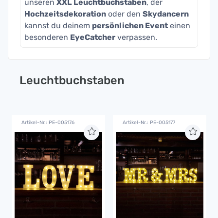
unseren
XXL Leuchtbuchstaben
, der
Hochzeitsdekoration
oder den
Skydancern
kannst du deinem
persönlichen Event
einen
besonderen
EyeCatcher
verpassen.
Leuchtbuchstaben
Artikel-Nr.: PE-005176
Artikel-Nr.: PE-005177