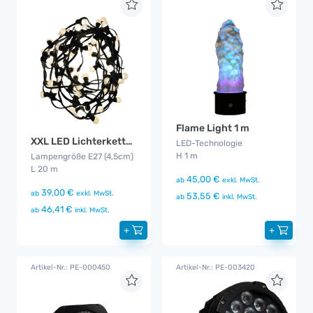
Flame Light 1 m
XXL LED Lichterkette outdoor
LED-Technologie
H 1 m
Lampengröße E27 (4,5cm)
L 20 m
45,00 €
ab
exkl. MwSt.
39,00 €
ab
exkl. MwSt.
53,55 €
ab
inkl. MwSt.
46,41 €
ab
inkl. MwSt.
+
+
Artikel-Nr.: PE-000450
Artikel-Nr.: PE-003420