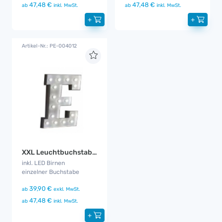
47,48 €
47,48 €
ab
inkl. MwSt.
ab
inkl. MwSt.
+
+
Artikel-Nr.: PE-004012
XXL Leuchtbuchstabe E
inkl. LED Birnen
einzelner Buchstabe
39,90 €
ab
exkl. MwSt.
47,48 €
ab
inkl. MwSt.
+