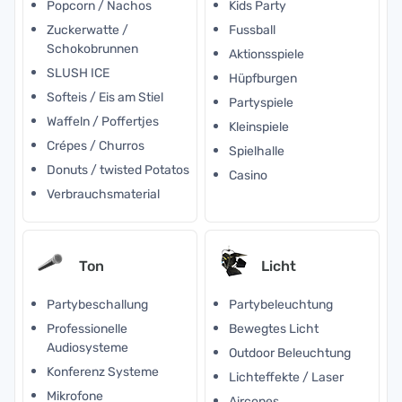
Popcorn / Nachos
Kids Party
Zuckerwatte /
Fussball
Schokobrunnen
Aktionsspiele
SLUSH ICE
Hüpfburgen
Softeis / Eis am Stiel
Partyspiele
Waffeln / Poffertjes
Kleinspiele
Crépes / Churros
Spielhalle
Donuts / twisted Potatos
Casino
Verbrauchsmaterial
Ton
Licht
Partybeschallung
Partybeleuchtung
Professionelle
Bewegtes Licht
Audiosysteme
Outdoor Beleuchtung
Konferenz Systeme
Lichteffekte / Laser
Mikrofone
Aircones