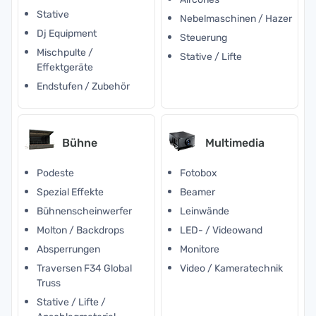
Stative
Nebelmaschinen / Hazer
Dj Equipment
Steuerung
Mischpulte /
Stative / Lifte
Effektgeräte
Endstufen / Zubehör
Bühne
Multimedia
Podeste
Fotobox
Spezial Effekte
Beamer
Bühnenscheinwerfer
Leinwände
Molton / Backdrops
LED- / Videowand
Absperrungen
Monitore
Traversen F34 Global
Video / Kameratechnik
Truss
Stative / Lifte /