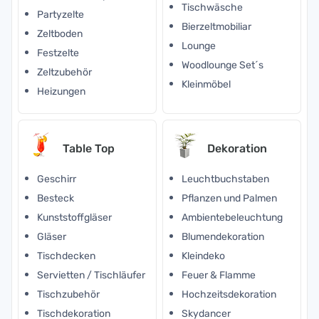
Tischwäsche
Partyzelte
Bierzeltmobiliar
Zeltboden
Lounge
Festzelte
Woodlounge Set´s
Zeltzubehör
Kleinmöbel
Heizungen
Table Top
Dekoration
Geschirr
Leuchtbuchstaben
Besteck
Pflanzen und Palmen
Kunststoffgläser
Ambientebeleuchtung
Gläser
Blumendekoration
Tischdecken
Kleindeko
Servietten / Tischläufer
Feuer & Flamme
Tischzubehör
Hochzeitsdekoration
Tischdekoration
Skydancer