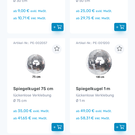
Ø 30 cm
Ø 50 cm
9,00 €
25,00 €
ab
exkl. MwSt.
ab
exkl. MwSt.
10,71 €
29,75 €
ab
inkl. MwSt.
ab
inkl. MwSt.
+
+
Artikel-Nr.: PE-002057
Artikel-Nr.: PE-001200
Spiegelkugel 75 cm
Spiegelkugel 1 m
lückenlose Verklebung
lückenlose Verklebung
Ø 75 cm
Ø 1 m
35,00 €
49,00 €
ab
exkl. MwSt.
ab
exkl. MwSt.
41,65 €
58,31 €
ab
inkl. MwSt.
ab
inkl. MwSt.
+
+