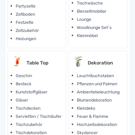
Tischwäsche
Partyzelte
Bierzeltmobiliar
Zeltboden
Lounge
Festzelte
Woodlounge Set´s
Zeltzubehör
Kleinmöbel
Heizungen
Table Top
Dekoration
Geschirr
Leuchtbuchstaben
Besteck
Pflanzen und Palmen
Kunststoffgläser
Ambientebeleuchtung
Gläser
Blumendekoration
Tischdecken
Kleindeko
Servietten / Tischläufer
Feuer & Flamme
Tischzubehör
Hochzeitsdekoration
Tischdekoration
Skydancer