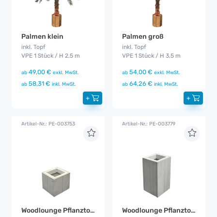
Palmen klein
Palmen groß
inkl. Topf
inkl. Topf
VPE 1 Stück / H 2,5 m
VPE 1 Stück / H 3,5 m
49,00 €
54,00 €
ab
exkl. MwSt.
ab
exkl. MwSt.
58,31 €
64,26 €
ab
inkl. MwSt.
ab
inkl. MwSt.
+
+
Artikel-Nr.: PE-003753
Artikel-Nr.: PE-003779
Woodlounge Pflanztopf klein
Woodlounge Pflanztopf mittel