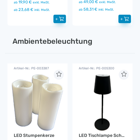
49,00 €
19,90 €
ab
exkl. MwSt.
ab
exkl. MwSt.
58,31 €
23,68 €
ab
inkl. MwSt.
ab
inkl. MwSt.
+
+
Ambientebeleuchtung
Artikel-Nr.: PE-003387
Artikel-Nr.: PE-005300
LED Stumpenkerze
LED Tischlampe Schwarz Akku