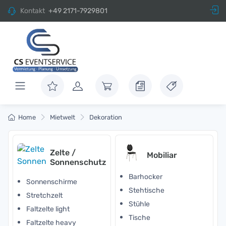
Kontakt
+49 2171-7929801
Home
Mietwelt
Dekoration
Zelte /
Mobiliar
Sonnenschutz
Barhocker
Sonnenschirme
Stehtische
Stretchzelt
Stühle
Faltzelte light
Tische
Faltzelte heavy