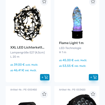
Flame Light 1 m
XXL LED Lichterkette outdoor
LED-Technologie
H 1 m
Lampengröße E27 (4,5cm)
L 20 m
45,00 €
ab
exkl. MwSt.
39,00 €
ab
exkl. MwSt.
53,55 €
ab
inkl. MwSt.
46,41 €
ab
inkl. MwSt.
+
+
Artikel-Nr.: PE-000450
Artikel-Nr.: PE-003420