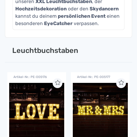
unseren
XXL Leuchtbuchstaben
, der
Hochzeitsdekoration
oder den
Skydancern
kannst du deinem
persönlichen Event
einen
besonderen
EyeCatcher
verpassen.
Leuchtbuchstaben
Artikel-Nr.: PE-005176
Artikel-Nr.: PE-005177