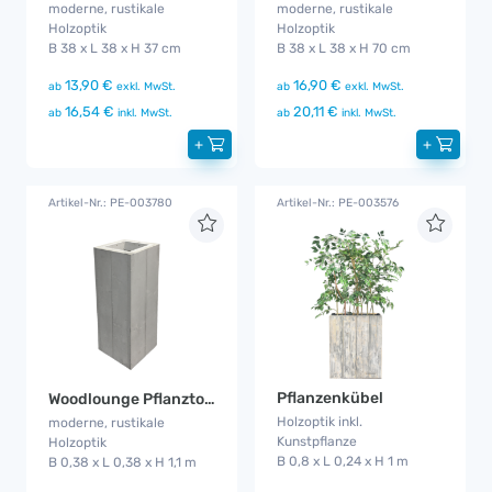
moderne, rustikale
moderne, rustikale
Holzoptik
Holzoptik
B 38 x L 38 x H 37 cm
B 38 x L 38 x H 70 cm
13,90 €
16,90 €
ab
exkl. MwSt.
ab
exkl. MwSt.
16,54 €
20,11 €
ab
inkl. MwSt.
ab
inkl. MwSt.
+
+
Artikel-Nr.: PE-003780
Artikel-Nr.: PE-003576
Pflanzenkübel
Woodlounge Pflanztopf groß
Holzoptik inkl.
moderne, rustikale
Kunstpflanze
Holzoptik
B 0,8 x L 0,24 x H 1 m
B 0,38 x L 0,38 x H 1,1 m