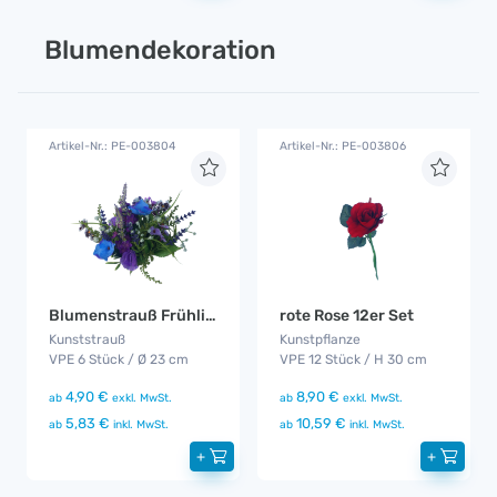
Blumendekoration
Artikel-Nr.: PE-003804
Artikel-Nr.: PE-003806
Blumenstrauß Frühling / Sommer 6er Set
rote Rose 12er Set
Kunststrauß
Kunstpflanze
VPE 6 Stück / Ø 23 cm
VPE 12 Stück / H 30 cm
4,90 €
8,90 €
ab
exkl. MwSt.
ab
exkl. MwSt.
5,83 €
10,59 €
ab
inkl. MwSt.
ab
inkl. MwSt.
+
+