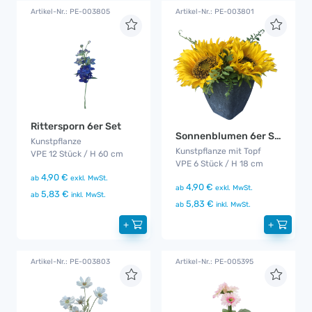
Artikel-Nr.: PE-003805
Artikel-Nr.: PE-003801
Rittersporn 6er Set
Sonnenblumen 6er Set
Kunstpflanze
Kunstpflanze mit Topf
VPE 12 Stück / H 60 cm
VPE 6 Stück / H 18 cm
4,90 €
ab
exkl. MwSt.
4,90 €
ab
exkl. MwSt.
5,83 €
ab
inkl. MwSt.
5,83 €
ab
inkl. MwSt.
+
+
Artikel-Nr.: PE-003803
Artikel-Nr.: PE-005395