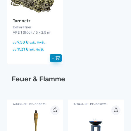
Tarnnetz
Dekoration
VPE 1 Stück / 5 x 2,5 m
9,50 €
ab
exkl. MwSt.
11,31 €
ab
inkl. MwSt.
+
Feuer & Flamme
Artikel-Nr.: PE-003031
Artikel-Nr.: PE-002821