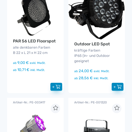
PAR 56 LED Floorspot
Outdoor LED Spot
alle denkbaren Farben
kräftige Farben
B 22 x L 21 x H 22 cm
IP65 (In- und Outdoor
geeignet
9,00 €
ab
exkl. MwSt.
10,71 €
ab
inkl. MwSt.
24,00 €
ab
exkl. MwSt.
28,56 €
ab
inkl. MwSt.
+
+
Artikel-Nr.: PE-003417
Artikel-Nr.: PE-001320