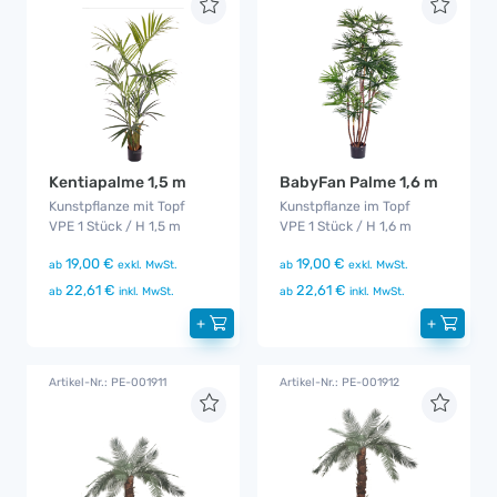
Kentiapalme 1,5 m
BabyFan Palme 1,6 m
Kunstpflanze mit Topf
Kunstpflanze im Topf
VPE 1 Stück / H 1,5 m
VPE 1 Stück / H 1,6 m
19,00 €
19,00 €
ab
exkl. MwSt.
ab
exkl. MwSt.
22,61 €
22,61 €
ab
inkl. MwSt.
ab
inkl. MwSt.
+
+
Artikel-Nr.: PE-001911
Artikel-Nr.: PE-001912