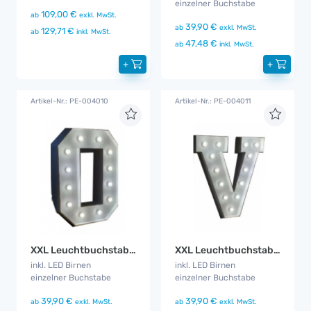
einzelner Buchstabe
109,00 €
ab
exkl. MwSt.
39,90 €
ab
exkl. MwSt.
129,71 €
ab
inkl. MwSt.
47,48 €
ab
inkl. MwSt.
+
+
Artikel-Nr.: PE-004010
Artikel-Nr.: PE-004011
XXL Leuchtbuchstabe O
XXL Leuchtbuchstabe V
inkl. LED Birnen
inkl. LED Birnen
einzelner Buchstabe
einzelner Buchstabe
39,90 €
39,90 €
ab
exkl. MwSt.
ab
exkl. MwSt.