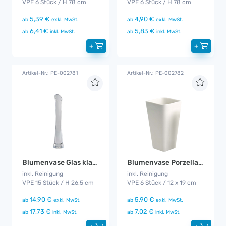
VPE 6 Stück / H 78 cm
VPE 6 Stück / H 78 cm
5,39 €
4,90 €
ab
exkl. MwSt.
ab
exkl. MwSt.
6,41 €
5,83 €
ab
inkl. MwSt.
ab
inkl. MwSt.
+
+
Artikel-Nr.: PE-002781
Artikel-Nr.: PE-002782
Blumenvase Glas klar 15er Set
Blumenvase Porzellan 6er Set
inkl. Reinigung
inkl. Reinigung
VPE 15 Stück / H 26,5 cm
VPE 6 Stück / 12 x 19 cm
14,90 €
5,90 €
ab
exkl. MwSt.
ab
exkl. MwSt.
17,73 €
7,02 €
ab
inkl. MwSt.
ab
inkl. MwSt.