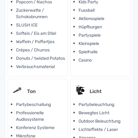
Popcorn / Nachos
Kids Party
Zuckerwatte /
Fussball
Schokobrunnen
Aktionsspiele
SLUSH ICE
Hüpfburgen
Softeis / Eis am Stiel
Partyspiele
Waffeln / Poffertjes
Kleinspiele
Crépes / Churros
Spielhalle
Donuts / twisted Potatos
Casino
Verbrauchsmaterial
Ton
Licht
Partybeschallung
Partybeleuchtung
Professionelle
Bewegtes Licht
Audiosysteme
Outdoor Beleuchtung
Konferenz Systeme
Lichteffekte / Laser
Mikrofone
Aircones