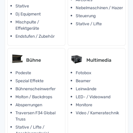
Stative
Nebelmaschinen / Hazer
Dj Equipment
Steuerung
Mischpulte /
Stative / Lifte
Effektgeräte
Endstufen / Zubehör
Bühne
Multimedia
Podeste
Fotobox
Spezial Effekte
Beamer
Bühnenscheinwerfer
Leinwände
Molton / Backdrops
LED- / Videowand
Absperrungen
Monitore
Traversen F34 Global
Video / Kameratechnik
Truss
Stative / Lifte /