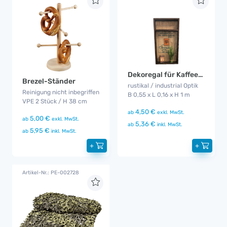
Dekoregal für Kaffeebar
Brezel-Ständer
rustikal / industrial Optik
Reinigung nicht inbegriffen
B 0,55 x L 0,16 x H 1 m
VPE 2 Stück / H 38 cm
4,50 €
ab
exkl. MwSt.
5,00 €
ab
exkl. MwSt.
5,36 €
ab
inkl. MwSt.
5,95 €
ab
inkl. MwSt.
+
+
Artikel-Nr.: PE-002728