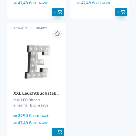
47,48 €
47,48 €
ab
inkl. MwSt.
ab
inkl. MwSt.
+
+
Artikel-Nr.: PE-004012
XXL Leuchtbuchstabe E
inkl. LED Birnen
einzelner Buchstabe
39,90 €
ab
exkl. MwSt.
47,48 €
ab
inkl. MwSt.
+