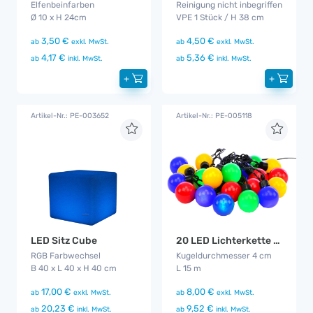
Elfenbeinfarben
Reinigung nicht inbegriffen
Ø 10 x H 24cm
VPE 1 Stück / H 38 cm
3,50 €
4,50 €
ab
exkl. MwSt.
ab
exkl. MwSt.
4,17 €
5,36 €
ab
inkl. MwSt.
ab
inkl. MwSt.
+
+
Artikel-Nr.: PE-003652
Artikel-Nr.: PE-005118
LED Sitz Cube
20 LED Lichterkette Bunt CS
RGB Farbwechsel
Kugeldurchmesser 4 cm
B 40 x L 40 x H 40 cm
L 15 m
17,00 €
8,00 €
ab
exkl. MwSt.
ab
exkl. MwSt.
20,23 €
9,52 €
ab
inkl. MwSt.
ab
inkl. MwSt.