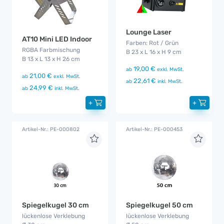
Lounge Laser
AT10 Mini LED Indoor
Farben: Rot / Grün
RGBA Farbmischung
B 23 x L 16 x H 9 cm
B 13 x L 13 x H 26 cm
19,00 €
ab
exkl. MwSt.
21,00 €
ab
exkl. MwSt.
22,61 €
ab
inkl. MwSt.
24,99 €
ab
inkl. MwSt.
+
+
Artikel-Nr.: PE-000802
Artikel-Nr.: PE-000453
Spiegelkugel 30 cm
Spiegelkugel 50 cm
lückenlose Verklebung
lückenlose Verklebung