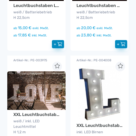
Leuchtbuchstaben LOVE klein
Leuchtbuchstaben MR & MRS klein
weiß / Batteriebetrieb
weiß / Batteriebetrieb
H 22,5cm
H 22,5cm
15,00 €
20,00 €
ab
exkl. MwSt.
ab
exkl. MwSt.
17,85 €
23,80 €
ab
inkl. MwSt.
ab
inkl. MwSt.
+
+
Artikel-Nr.: PE-003975
Artikel-Nr.: PE-004008
XXL Leuchtbuchstaben LOVE
weiß / inkl. LED
XXL Leuchtbuchstabe L
Leuchtmittel
inkl. LED Birnen
H 1,2 m