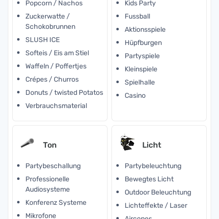
Popcorn / Nachos
Kids Party
Zuckerwatte /
Fussball
Schokobrunnen
Aktionsspiele
SLUSH ICE
Hüpfburgen
Softeis / Eis am Stiel
Partyspiele
Waffeln / Poffertjes
Kleinspiele
Crépes / Churros
Spielhalle
Donuts / twisted Potatos
Casino
Verbrauchsmaterial
Ton
Licht
Partybeschallung
Partybeleuchtung
Professionelle
Bewegtes Licht
Audiosysteme
Outdoor Beleuchtung
Konferenz Systeme
Lichteffekte / Laser
Mikrofone
Aircones