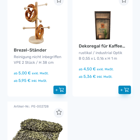
Dekoregal für Kaffeebar
Brezel-Ständer
rustikal / industrial Optik
Reinigung nicht inbegriffen
B 0,55 x L 0,16 x H 1 m
VPE 2 Stück / H 38 cm
4,50 €
ab
exkl. MwSt.
5,00 €
ab
exkl. MwSt.
5,36 €
ab
inkl. MwSt.
5,95 €
ab
inkl. MwSt.
+
+
Artikel-Nr.: PE-002728