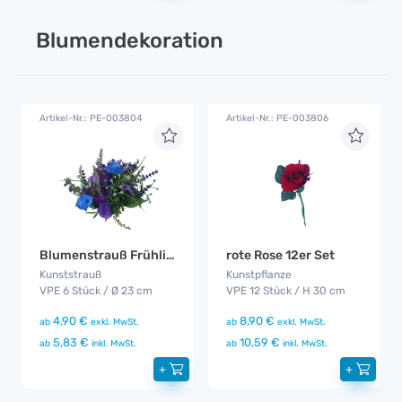
Blumendekoration
Artikel-Nr.: PE-003804
Artikel-Nr.: PE-003806
Blumenstrauß Frühling / Sommer 6er Set
rote Rose 12er Set
Kunststrauß
Kunstpflanze
VPE 6 Stück / Ø 23 cm
VPE 12 Stück / H 30 cm
4,90 €
8,90 €
ab
exkl. MwSt.
ab
exkl. MwSt.
5,83 €
10,59 €
ab
inkl. MwSt.
ab
inkl. MwSt.
+
+