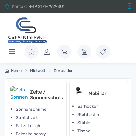
Kontakt
+49 2171-7929801
Home
Mietwelt
Dekoration
Zelte /
Mobiliar
Sonnenschutz
Barhocker
Sonnenschirme
Stehtische
Stretchzelt
Stühle
Faltzelte light
Tische
Faltzelte heavy