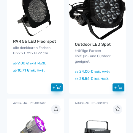
PAR 56 LED Floorspot
Outdoor LED Spot
alle denkbaren Farben
kräftige Farben
B 22 x L 21 x H 22 cm
IP65 (In- und Outdoor
geeignet
9,00 €
ab
exkl. MwSt.
10,71 €
ab
inkl. MwSt.
24,00 €
ab
exkl. MwSt.
28,56 €
ab
inkl. MwSt.
+
+
Artikel-Nr.: PE-003417
Artikel-Nr.: PE-001320