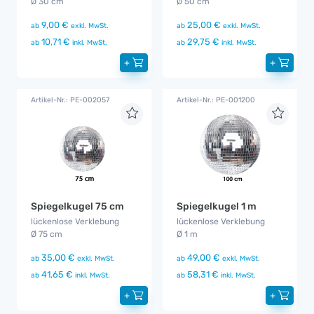
Ø 30 cm
Ø 50 cm
9,00 €
25,00 €
ab
exkl. MwSt.
ab
exkl. MwSt.
10,71 €
29,75 €
ab
inkl. MwSt.
ab
inkl. MwSt.
+
+
Artikel-Nr.: PE-002057
Artikel-Nr.: PE-001200
Spiegelkugel 75 cm
Spiegelkugel 1 m
lückenlose Verklebung
lückenlose Verklebung
Ø 75 cm
Ø 1 m
35,00 €
49,00 €
ab
exkl. MwSt.
ab
exkl. MwSt.
41,65 €
58,31 €
ab
inkl. MwSt.
ab
inkl. MwSt.
+
+