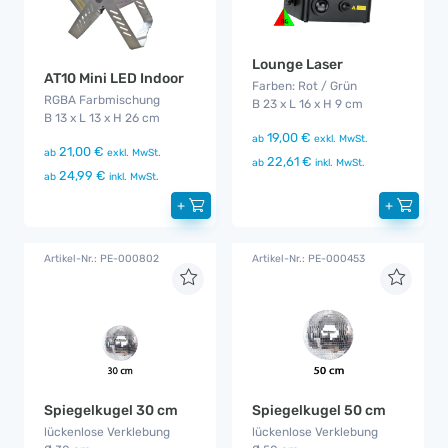
Lounge Laser
AT10 Mini LED Indoor
Farben: Rot / Grün
RGBA Farbmischung
B 23 x L 16 x H 9 cm
B 13 x L 13 x H 26 cm
19,00 €
ab
exkl. MwSt.
21,00 €
ab
exkl. MwSt.
22,61 €
ab
inkl. MwSt.
24,99 €
ab
inkl. MwSt.
+
+
Artikel-Nr.: PE-000802
Artikel-Nr.: PE-000453
Spiegelkugel 30 cm
Spiegelkugel 50 cm
lückenlose Verklebung
lückenlose Verklebung