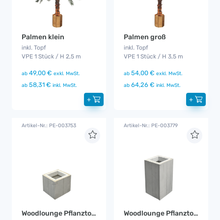
Palmen klein
Palmen groß
inkl. Topf
inkl. Topf
VPE 1 Stück / H 2,5 m
VPE 1 Stück / H 3,5 m
49,00 €
54,00 €
ab
exkl. MwSt.
ab
exkl. MwSt.
58,31 €
64,26 €
ab
inkl. MwSt.
ab
inkl. MwSt.
+
+
Artikel-Nr.: PE-003753
Artikel-Nr.: PE-003779
Woodlounge Pflanztopf klein
Woodlounge Pflanztopf mittel