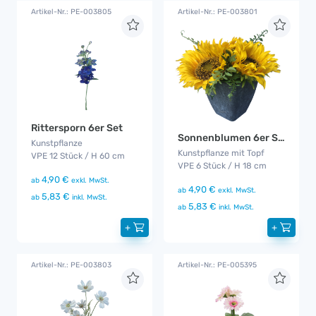
Artikel-Nr.: PE-003805
Artikel-Nr.: PE-003801
Rittersporn 6er Set
Sonnenblumen 6er Set
Kunstpflanze
Kunstpflanze mit Topf
VPE 12 Stück / H 60 cm
VPE 6 Stück / H 18 cm
4,90 €
ab
exkl. MwSt.
4,90 €
ab
exkl. MwSt.
5,83 €
ab
inkl. MwSt.
5,83 €
ab
inkl. MwSt.
+
+
Artikel-Nr.: PE-003803
Artikel-Nr.: PE-005395