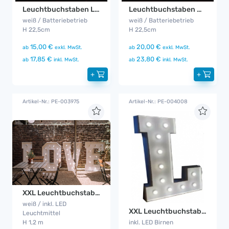
Leuchtbuchstaben LOVE klein
Leuchtbuchstaben MR & MRS klein
weiß / Batteriebetrieb
weiß / Batteriebetrieb
H 22,5cm
H 22,5cm
15,00 €
20,00 €
ab
exkl. MwSt.
ab
exkl. MwSt.
17,85 €
23,80 €
ab
inkl. MwSt.
ab
inkl. MwSt.
+
+
Artikel-Nr.: PE-003975
Artikel-Nr.: PE-004008
XXL Leuchtbuchstaben LOVE
weiß / inkl. LED
XXL Leuchtbuchstabe L
Leuchtmittel
inkl. LED Birnen
H 1,2 m