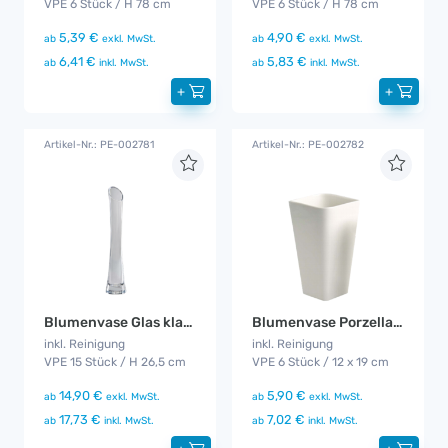
VPE 6 Stück / H 78 cm
VPE 6 Stück / H 78 cm
5,39 €
4,90 €
ab
exkl. MwSt.
ab
exkl. MwSt.
6,41 €
5,83 €
ab
inkl. MwSt.
ab
inkl. MwSt.
+
+
Artikel-Nr.: PE-002781
Artikel-Nr.: PE-002782
Blumenvase Glas klar 15er Set
Blumenvase Porzellan 6er Set
inkl. Reinigung
inkl. Reinigung
VPE 15 Stück / H 26,5 cm
VPE 6 Stück / 12 x 19 cm
14,90 €
5,90 €
ab
exkl. MwSt.
ab
exkl. MwSt.
17,73 €
7,02 €
ab
inkl. MwSt.
ab
inkl. MwSt.