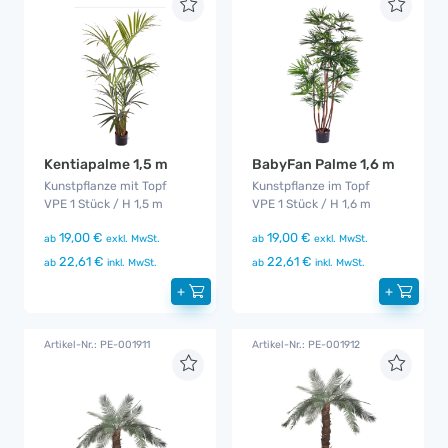
Kentiapalme 1,5 m
BabyFan Palme 1,6 m
Kunstpflanze mit Topf
Kunstpflanze im Topf
VPE 1 Stück / H 1,5 m
VPE 1 Stück / H 1,6 m
19,00 €
19,00 €
ab
exkl. MwSt.
ab
exkl. MwSt.
22,61 €
22,61 €
ab
inkl. MwSt.
ab
inkl. MwSt.
+
+
Artikel-Nr.: PE-001911
Artikel-Nr.: PE-001912