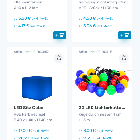
Elfenbeinfarben
Reinigung nicht inbegriffen
Ø 10 x H 24cm
VPE 1 Stück / H 38 cm
3,50 €
4,50 €
ab
exkl. MwSt.
ab
exkl. MwSt.
4,17 €
5,36 €
ab
inkl. MwSt.
ab
inkl. MwSt.
+
+
Artikel-Nr.: PE-003652
Artikel-Nr.: PE-005118
LED Sitz Cube
20 LED Lichterkette Bunt CS
RGB Farbwechsel
Kugeldurchmesser 4 cm
B 40 x L 40 x H 40 cm
L 15 m
17,00 €
8,00 €
ab
exkl. MwSt.
ab
exkl. MwSt.
20,23 €
9,52 €
ab
inkl. MwSt.
ab
inkl. MwSt.