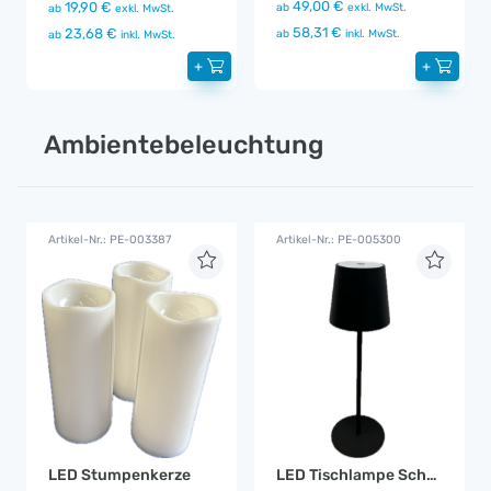
49,00 €
19,90 €
ab
exkl. MwSt.
ab
exkl. MwSt.
58,31 €
23,68 €
ab
inkl. MwSt.
ab
inkl. MwSt.
+
+
Ambientebeleuchtung
Artikel-Nr.: PE-003387
Artikel-Nr.: PE-005300
LED Stumpenkerze
LED Tischlampe Schwarz Akku