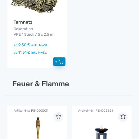
Tarnnetz
Dekoration
VPE 1 Stück / 5 x 2,5 m
9,50 €
ab
exkl. MwSt.
11,31 €
ab
inkl. MwSt.
+
Feuer & Flamme
Artikel-Nr.: PE-003031
Artikel-Nr.: PE-002821