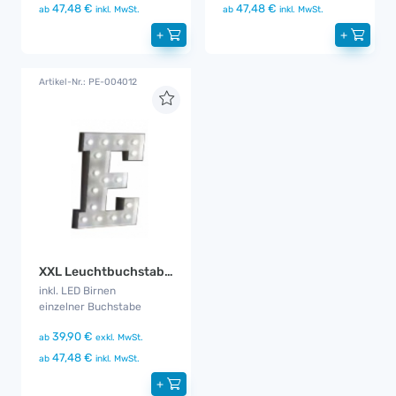
47,48 €
47,48 €
ab
inkl. MwSt.
ab
inkl. MwSt.
+
+
Artikel-Nr.: PE-004012
XXL Leuchtbuchstabe E
inkl. LED Birnen
einzelner Buchstabe
39,90 €
ab
exkl. MwSt.
47,48 €
ab
inkl. MwSt.
+