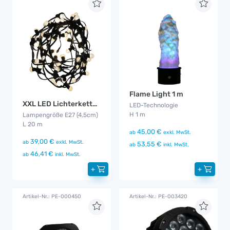
Flame Light 1 m
XXL LED Lichterkette outdoor
LED-Technologie
H 1 m
Lampengröße E27 (4,5cm)
L 20 m
45,00 €
ab
exkl. MwSt.
39,00 €
ab
exkl. MwSt.
53,55 €
ab
inkl. MwSt.
46,41 €
ab
inkl. MwSt.
+
+
Artikel-Nr.: PE-000450
Artikel-Nr.: PE-003420