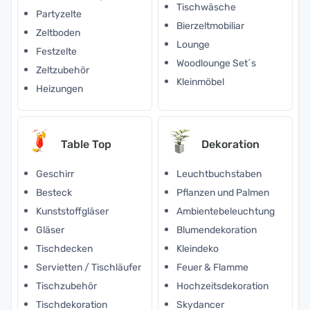
Tischwäsche
Partyzelte
Bierzeltmobiliar
Zeltboden
Lounge
Festzelte
Woodlounge Set´s
Zeltzubehör
Kleinmöbel
Heizungen
Table Top
Dekoration
Geschirr
Leuchtbuchstaben
Besteck
Pflanzen und Palmen
Kunststoffgläser
Ambientebeleuchtung
Gläser
Blumendekoration
Tischdecken
Kleindeko
Servietten / Tischläufer
Feuer & Flamme
Tischzubehör
Hochzeitsdekoration
Tischdekoration
Skydancer