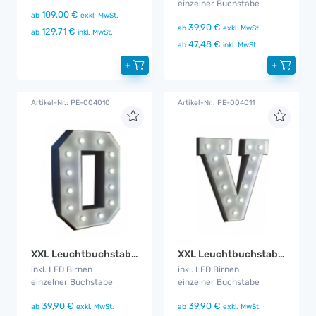
einzelner Buchstabe
109,00 €
ab
exkl. MwSt.
39,90 €
ab
exkl. MwSt.
129,71 €
ab
inkl. MwSt.
47,48 €
ab
inkl. MwSt.
+
+
Artikel-Nr.: PE-004010
Artikel-Nr.: PE-004011
XXL Leuchtbuchstabe O
XXL Leuchtbuchstabe V
inkl. LED Birnen
inkl. LED Birnen
einzelner Buchstabe
einzelner Buchstabe
39,90 €
39,90 €
ab
exkl. MwSt.
ab
exkl. MwSt.