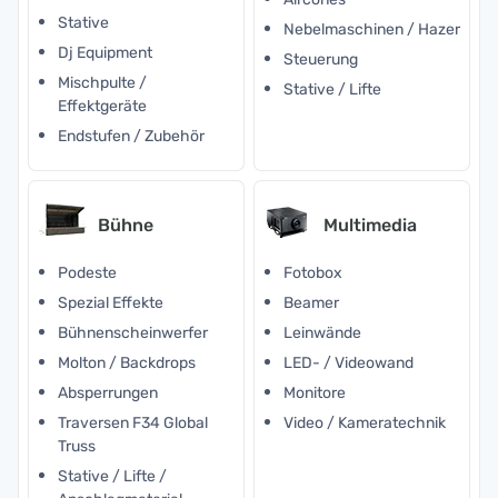
Stative
Nebelmaschinen / Hazer
Dj Equipment
Steuerung
Mischpulte /
Stative / Lifte
Effektgeräte
Endstufen / Zubehör
Bühne
Multimedia
Podeste
Fotobox
Spezial Effekte
Beamer
Bühnenscheinwerfer
Leinwände
Molton / Backdrops
LED- / Videowand
Absperrungen
Monitore
Traversen F34 Global
Video / Kameratechnik
Truss
Stative / Lifte /