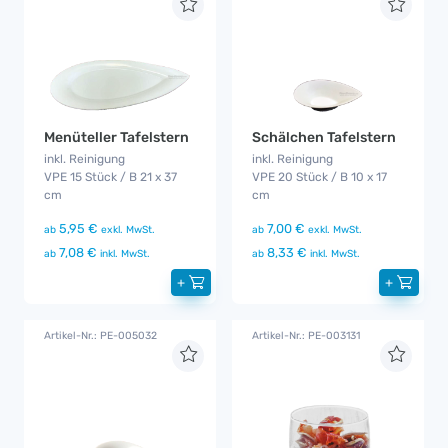
Menüteller Tafelstern
Schälchen Tafelstern
inkl. Reinigung
inkl. Reinigung
VPE 15 Stück / B 21 x 37
VPE 20 Stück / B 10 x 17
cm
cm
5,95 €
7,00 €
ab
exkl. MwSt.
ab
exkl. MwSt.
7,08 €
8,33 €
ab
inkl. MwSt.
ab
inkl. MwSt.
+
+
Artikel-Nr.: PE-005032
Artikel-Nr.: PE-003131