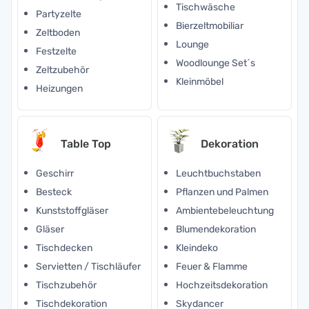
Tischwäsche
Partyzelte
Bierzeltmobiliar
Zeltboden
Lounge
Festzelte
Woodlounge Set´s
Zeltzubehör
Kleinmöbel
Heizungen
Table Top
Dekoration
Geschirr
Leuchtbuchstaben
Besteck
Pflanzen und Palmen
Kunststoffgläser
Ambientebeleuchtung
Gläser
Blumendekoration
Tischdecken
Kleindeko
Servietten / Tischläufer
Feuer & Flamme
Tischzubehör
Hochzeitsdekoration
Tischdekoration
Skydancer