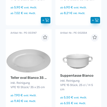
5,90 €
6,90 €
ab
exkl. MwSt.
ab
exkl. MwSt.
7,02 €
8,21 €
ab
inkl. MwSt.
ab
inkl. MwSt.
+
+
Artikel-Nr.: PE-003147
Artikel-Nr.: PE-002554
Suppentasse Bianco
Teller oval Bianco 35 cm
inkl. Reinigung
inkl. Reinigung
VPE 15 Stück, 25 cl / H 5
VPE 10 Stück/ 35 x 25 cm
cm
7,90 €
ab
exkl. MwSt.
5,50 €
ab
exkl. MwSt.
9,40 €
ab
inkl. MwSt.
6,55 €
ab
inkl. MwSt.