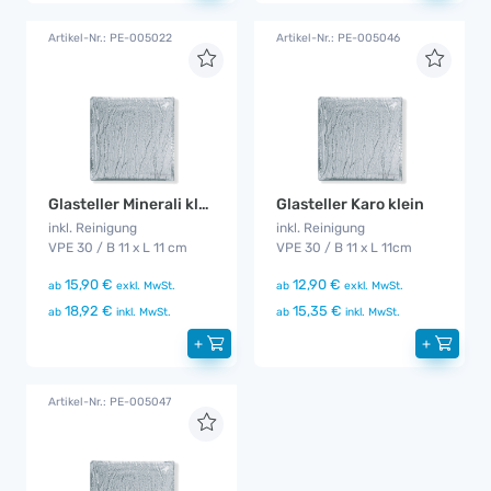
Artikel-Nr.: PE-005022
Artikel-Nr.: PE-005046
Glasteller Minerali klein
Glasteller Karo klein
inkl. Reinigung
inkl. Reinigung
VPE 30 / B 11 x L 11 cm
VPE 30 / B 11 x L 11cm
15,90 €
12,90 €
ab
exkl. MwSt.
ab
exkl. MwSt.
18,92 €
15,35 €
ab
inkl. MwSt.
ab
inkl. MwSt.
+
+
Artikel-Nr.: PE-005047