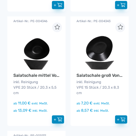
+
+
Artikel-Nr.: PE-004346
Artikel-Nr.: PE-004343
Salatschale mittel Vongola
Salatschale groß Vongola
inkl. Reinigung
inkl. Reinigung
VPE 20 Stück / 20,3 x 5,5
VPE 15 Stück / 20,3 x 8,3
cm
cm
11,00 €
7,20 €
ab
exkl. MwSt.
ab
exkl. MwSt.
13,09 €
8,57 €
ab
inkl. MwSt.
ab
inkl. MwSt.
+
+
Artikel-Nr.: PE-005112