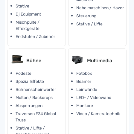
Stative
Nebelmaschinen / Hazer
Dj Equipment
Steuerung
Mischpulte /
Stative / Lifte
Effektgeräte
Endstufen / Zubehör
Bühne
Multimedia
Podeste
Fotobox
Spezial Effekte
Beamer
Bühnenscheinwerfer
Leinwände
Molton / Backdrops
LED- / Videowand
Absperrungen
Monitore
Traversen F34 Global
Video / Kameratechnik
Truss
Stative / Lifte /