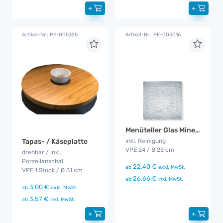
+
+
Artikel-Nr.: PE-005325
Artikel-Nr.: PE-005016
Menüteller Glas Minerali
Tapas- / Käseplatte
inkl. Reinigung
VPE 24 / B 25 cm
drehbar / inkl.
Porzellanschal
22,40 €
ab
exkl. MwSt.
VPE 1 Stück / Ø 31 cm
26,66 €
ab
inkl. MwSt.
3,00 €
ab
exkl. MwSt.
3,57 €
ab
inkl. MwSt.
+
+