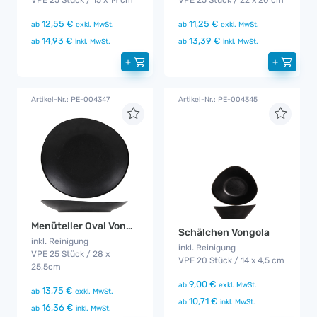
VPE 25 Stück / 15 x 14 cm
VPE 25 Stück / 22 x 20 cm
12,55 €
11,25 €
ab
exkl. MwSt.
ab
exkl. MwSt.
14,93 €
13,39 €
ab
inkl. MwSt.
ab
inkl. MwSt.
+
+
Artikel-Nr.: PE-004347
Artikel-Nr.: PE-004345
Menüteller Oval Vongola
Schälchen Vongola
inkl. Reinigung
inkl. Reinigung
VPE 25 Stück / 28 x
VPE 20 Stück / 14 x 4,5 cm
25,5cm
9,00 €
ab
exkl. MwSt.
13,75 €
ab
exkl. MwSt.
10,71 €
ab
inkl. MwSt.
16,36 €
ab
inkl. MwSt.