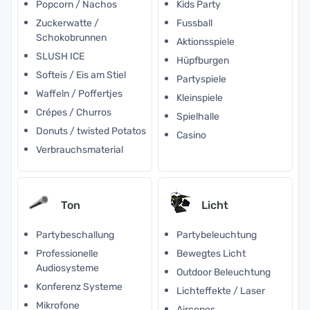
Popcorn / Nachos
Kids Party
Zuckerwatte /
Fussball
Schokobrunnen
Aktionsspiele
SLUSH ICE
Hüpfburgen
Softeis / Eis am Stiel
Partyspiele
Waffeln / Poffertjes
Kleinspiele
Crépes / Churros
Spielhalle
Donuts / twisted Potatos
Casino
Verbrauchsmaterial
Ton
Licht
Partybeschallung
Partybeleuchtung
Professionelle
Bewegtes Licht
Audiosysteme
Outdoor Beleuchtung
Konferenz Systeme
Lichteffekte / Laser
Mikrofone
Aircones