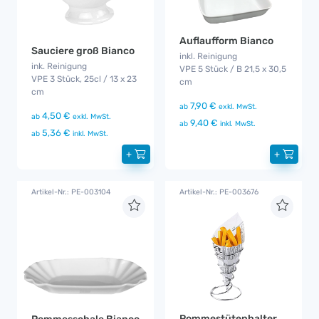
Auflaufform Bianco
Sauciere groß Bianco
inkl. Reinigung
ink. Reinigung
VPE 5 Stück / B 21,5 x 30,5
VPE 3 Stück, 25cl / 13 x 23
cm
cm
7,90 €
ab
exkl. MwSt.
4,50 €
ab
exkl. MwSt.
9,40 €
ab
inkl. MwSt.
5,36 €
ab
inkl. MwSt.
+
+
Artikel-Nr.: PE-003104
Artikel-Nr.: PE-003676
Pommestütenhalter