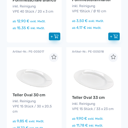
Pommesschale Bianco
inkl. Reinigung
inkl. Reinigung
VPE 1Stück / Ø 10 cm
VPE 40 Stück / 20 x 3 cm
3,50 €
12,90 €
ab
exkl. MwSt.
ab
exkl. MwSt.
4,17 €
15,35 €
ab
inkl. MwSt.
ab
inkl. MwSt.
+
+
Artikel-Nr.: PE-005017
Artikel-Nr.: PE-005018
Teller Oval 30 cm
Teller Oval 33 cm
inkl. Reinigung
inkl. Reinigung
VPE 15 Stück / 30 x 20,5
VPE 15 Stück / 33 x 23 cm
cm
9,90 €
ab
exkl. MwSt.
9,85 €
ab
exkl. MwSt.
11,78 €
ab
inkl. MwSt.
11,72 €