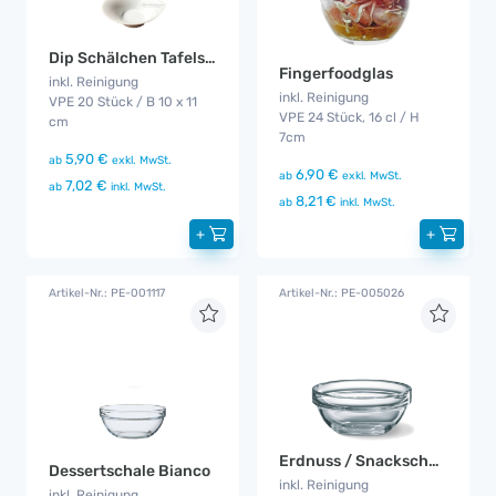
Dip Schälchen Tafelstern
Fingerfoodglas
inkl. Reinigung
inkl. Reinigung
VPE 20 Stück / B 10 x 11
VPE 24 Stück, 16 cl / H
cm
7cm
5,90 €
ab
exkl. MwSt.
6,90 €
ab
exkl. MwSt.
7,02 €
ab
inkl. MwSt.
8,21 €
ab
inkl. MwSt.
+
+
Artikel-Nr.: PE-001117
Artikel-Nr.: PE-005026
Erdnuss / Snackschale
Dessertschale Bianco
inkl. Reinigung
inkl. Reinigung