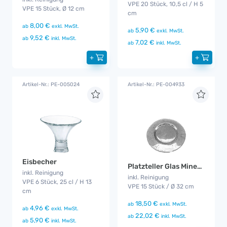
VPE 20 Stück, 10,5 cl / H 5
VPE 15 Stück, Ø 12 cm
cm
8,00 €
ab
exkl. MwSt.
5,90 €
ab
exkl. MwSt.
9,52 €
ab
inkl. MwSt.
7,02 €
ab
inkl. MwSt.
+
+
Artikel-Nr.: PE-005024
Artikel-Nr.: PE-004933
Eisbecher
Platzteller Glas Minerali
inkl. Reinigung
inkl. Reinigung
VPE 6 Stück, 25 cl / H 13
VPE 15 Stück / Ø 32 cm
cm
18,50 €
ab
exkl. MwSt.
4,96 €
ab
exkl. MwSt.
22,02 €
ab
inkl. MwSt.
5,90 €
ab
inkl. MwSt.