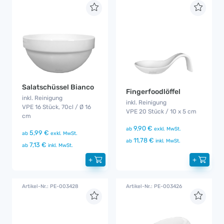
Salatschüssel Bianco
Fingerfoodlöffel
inkl. Reinigung
inkl. Reinigung
VPE 16 Stück, 70cl / Ø 16
VPE 20 Stück / 10 x 5 cm
cm
9,90 €
ab
exkl. MwSt.
5,99 €
ab
exkl. MwSt.
11,78 €
ab
inkl. MwSt.
7,13 €
ab
inkl. MwSt.
+
+
Artikel-Nr.: PE-003428
Artikel-Nr.: PE-003426