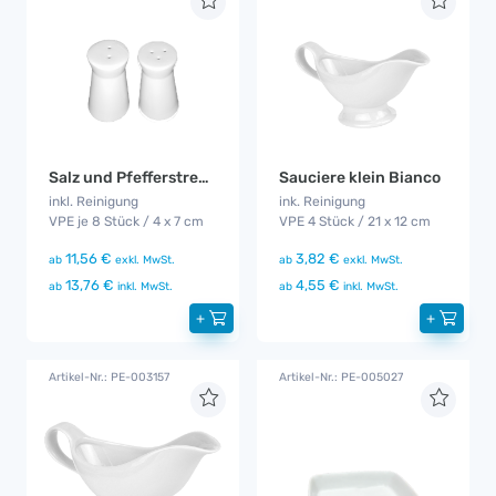
Salz und Pfefferstreuer Bianco
Sauciere klein Bianco
inkl. Reinigung
ink. Reinigung
VPE je 8 Stück / 4 x 7 cm
VPE 4 Stück / 21 x 12 cm
11,56 €
3,82 €
ab
exkl. MwSt.
ab
exkl. MwSt.
13,76 €
4,55 €
ab
inkl. MwSt.
ab
inkl. MwSt.
+
+
Artikel-Nr.: PE-003157
Artikel-Nr.: PE-005027