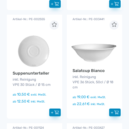
+
+
Artikel-Nr.: PE-002555
Artikel-Nr.: PE-003441
Salatcup Bianco
Suppenunterteller
inkl. Reinigung
inkl. Reinigung
VPE 36 Stück, 50cl / Ø 18
VPE 30 Stück / Ø 15 cm
cm
10,50 €
ab
exkl. MwSt.
19,00 €
ab
exkl. MwSt.
12,50 €
ab
inkl. MwSt.
22,61 €
ab
inkl. MwSt.
+
+
Artikel-Nr.: PE-001124
Artikel-Nr.: PE-003427