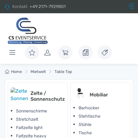
Kontakt
+49 2171-7929801
Home
Mietwelt
Table Top
Zelte /
Mobiliar
Sonnenschutz
Barhocker
Sonnenschirme
Stehtische
Stretchzelt
Stühle
Faltzelte light
Tische
Faltzelte heavy