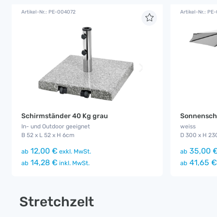
Artikel-Nr.: PE-004072
Artikel-Nr.: PE
Schirmständer 40 Kg grau
Sonnensch
In- und Outdoor geeignet
weiss
B 52 x L 52 x H 6cm
D 300 x H 2
12,00 €
35,00 
ab
exkl. MwSt.
ab
14,28 €
41,65 €
ab
inkl. MwSt.
ab
Stretchzelt