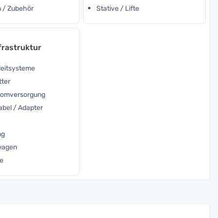
 / Zubehör
Stative / Lifte
frastruktur
leitsysteme
tter
tromversorgung
abel / Adapter
ng
nwagen
e