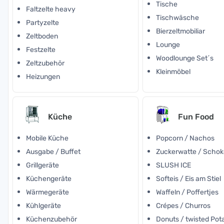
Tische
Faltzelte heavy
Tischwäsche
Partyzelte
Bierzeltmobiliar
Zeltboden
Lounge
Festzelte
Woodlounge Set´s
Zeltzubehör
Kleinmöbel
Heizungen
Küche
Fun Food
Mobile Küche
Popcorn / Nachos
Ausgabe / Buffet
Zuckerwatte / Scho
Grillgeräte
SLUSH ICE
Küchengeräte
Softeis / Eis am Stiel
Wärmegeräte
Waffeln / Poffertjes
Kühlgeräte
Crépes / Churros
Küchenzubehör
Donuts / twisted Pot