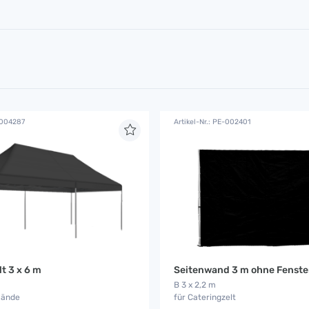
E-004287
Artikel-Nr.: PE-002401
t 3 x 6 m
Seitenwand 3 m ohne Fenste
B 3 x 2,2 m
wände
für Cateringzelt