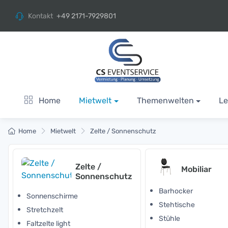
Kontakt
+49 2171-7929801
Home
Mietwelt
Themenwelten
Le
Home
Mietwelt
Zelte / Sonnenschutz
Zelte /
Mobiliar
Sonnenschutz
Barhocker
Sonnenschirme
Stehtische
Stretchzelt
Stühle
Faltzelte light