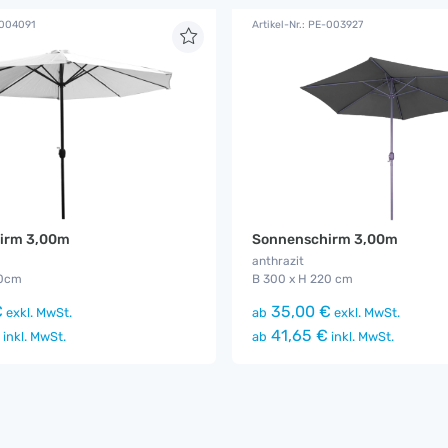
-004091
Artikel-Nr.: PE-003927
irm 3,00m
Sonnenschirm 3,00m
anthrazit
30cm
B 300 x H 220 cm
€
35,00 €
exkl. MwSt.
ab
exkl. MwSt.
41,65 €
inkl. MwSt.
ab
inkl. MwSt.