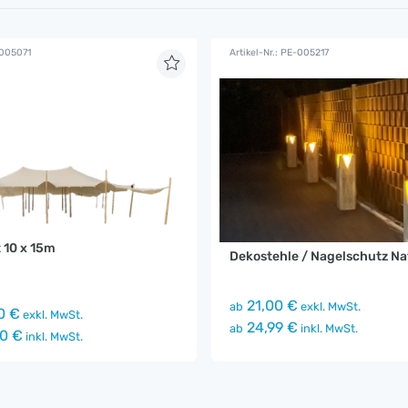
-005071
Artikel-Nr.: PE-005217
 10 x 15m
Dekostehle / Nagelschutz Na
21,00 €
ab
exkl. MwSt.
0 €
exkl. MwSt.
24,99 €
ab
inkl. MwSt.
0 €
inkl. MwSt.