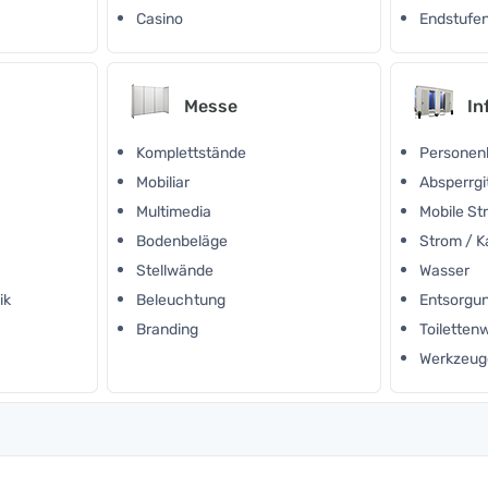
Casino
Endstufen
Messe
In
Komplettstände
Personen
Mobiliar
Absperrgi
Multimedia
Mobile S
Bodenbeläge
Strom / K
Stellwände
Wasser
ik
Beleuchtung
Entsorgu
Branding
Toilette
Werkzeug