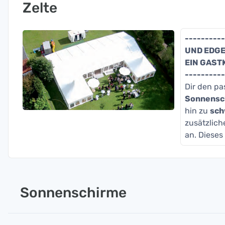
Zelte
---------
UND EDGE
EIN GASTK
----------
Dir den p
Sonnensc
hin zu
sch
zusätzlich
an. Dieses
Sonnenschirme