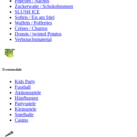
Popcorn / Nachos
Zuckerwatte / Schokobrunnen
SLUSH ICE
Softeis / Eis am Stiel
Waffeln / Poffertjes
Crépes / Churros
Donuts / twisted Potatos
Verbrauchsmaterial
Eventmodule
Kids Party
Fussball
Aktionsspiele
Hüpfburgen
Partyspiele
Kleinspiele
Spielhalle
Casino