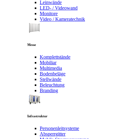
Leinwände
LED- / Videowand
Monitore
Video / Kameratechnik
Messe
Komplettstände
Mobiliar
Multimedia
Bodenbeläge
Stellwände
Beleuchtung
Branding
Infrastruktur
Personenleitsysteme
Absperrgitter