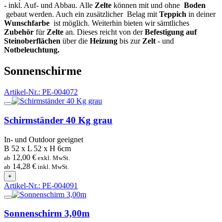
-
inkl. Auf- und Abbau. Alle
Zelte
können mit und ohne
Boden
gebaut werden. Auch ein zusätzlicher Belag mit
Teppich
in deiner
Wunschfarbe
ist möglich. Weiterhin bieten wir sämtliches
Zubehör
für
Zelte
an. Dieses reicht von der
Befestigung auf
Steinoberflächen
über die
Heizung
bis zur
Zelt
- und
Notbeleuchtung.
Sonnenschirme
Artikel-Nr.: PE-004072
Schirmständer 40 Kg grau
In- und Outdoor geeignet
B 52 x L 52 x H 6cm
12,00 €
ab
exkl. MwSt.
14,28 €
ab
inkl. MwSt.
+
Artikel-Nr.: PE-004091
Sonnenschirm 3,00m