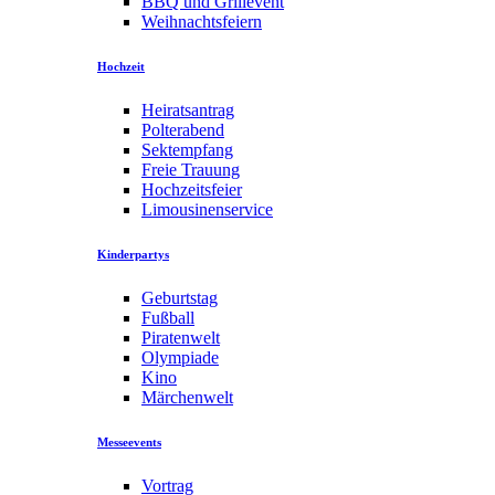
BBQ und Grillevent
Weihnachtsfeiern
Hochzeit
Heiratsantrag
Polterabend
Sektempfang
Freie Trauung
Hochzeitsfeier
Limousinenservice
Kinderpartys
Geburtstag
Fußball
Piratenwelt
Olympiade
Kino
Märchenwelt
Messeevents
Vortrag