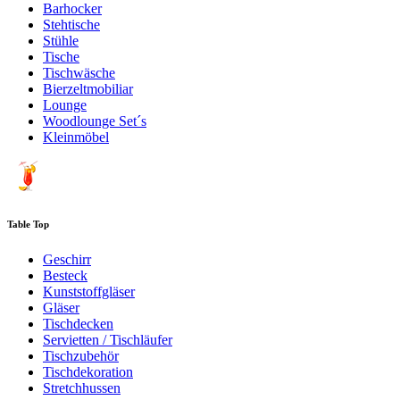
Barhocker
Stehtische
Stühle
Tische
Tischwäsche
Bierzeltmobiliar
Lounge
Woodlounge Set´s
Kleinmöbel
Table Top
Geschirr
Besteck
Kunststoffgläser
Gläser
Tischdecken
Servietten / Tischläufer
Tischzubehör
Tischdekoration
Stretchhussen