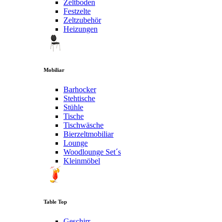
Zeltboden
Festzelte
Zeltzubehör
Heizungen
Mobiliar
Barhocker
Stehtische
Stühle
Tische
Tischwäsche
Bierzeltmobiliar
Lounge
Woodlounge Set´s
Kleinmöbel
Table Top
Geschirr