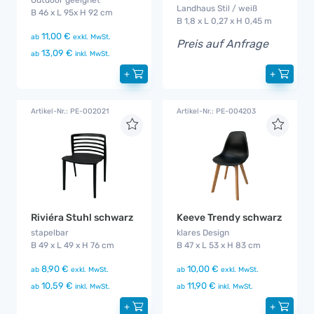
Landhaus Stil / weiß
B 46 x L 95x H 92 cm
B 1,8 x L 0,27 x H 0,45 m
11,00 €
ab
exkl. MwSt.
Preis auf Anfrage
13,09 €
ab
inkl. MwSt.
+
+
Artikel-Nr.: PE-002021
Artikel-Nr.: PE-004203
Riviéra Stuhl schwarz
Keeve Trendy schwarz
stapelbar
klares Design
B 49 x L 49 x H 76 cm
B 47 x L 53 x H 83 cm
8,90 €
10,00 €
ab
exkl. MwSt.
ab
exkl. MwSt.
10,59 €
11,90 €
ab
inkl. MwSt.
ab
inkl. MwSt.
+
+