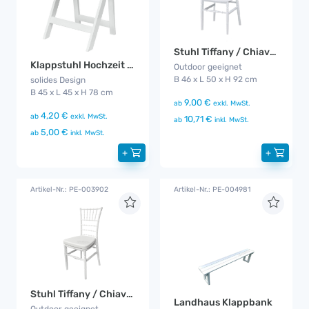
Stuhl Tiffany / Chiavaristyle
Klappstuhl Hochzeit mit Kissen
Outdoor geeignet
B 46 x L 50 x H 92 cm
solides Design
B 45 x L 45 x H 78 cm
9,00 €
ab
exkl. MwSt.
4,20 €
ab
exkl. MwSt.
10,71 €
ab
inkl. MwSt.
5,00 €
ab
inkl. MwSt.
+
+
Artikel-Nr.: PE-003902
Artikel-Nr.: PE-004981
Stuhl Tiffany / Chiavaristyle mit Kissen
Landhaus Klappbank
Outdoor geeignet