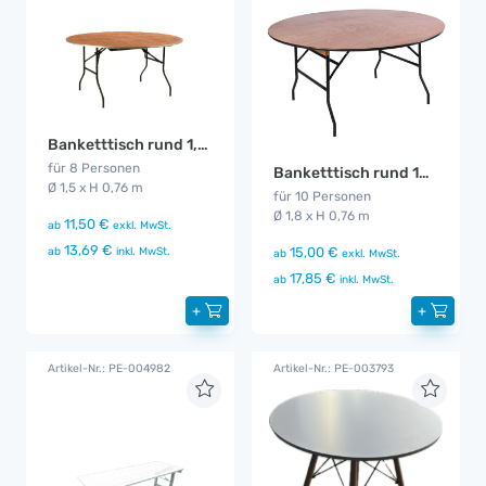
Banketttisch rund 1,5 m
für 8 Personen
Banketttisch rund 180cm
Ø 1,5 x H 0,76 m
für 10 Personen
Ø 1,8 x H 0,76 m
11,50 €
ab
exkl. MwSt.
13,69 €
15,00 €
ab
inkl. MwSt.
ab
exkl. MwSt.
17,85 €
ab
inkl. MwSt.
+
+
Artikel-Nr.: PE-004982
Artikel-Nr.: PE-003793