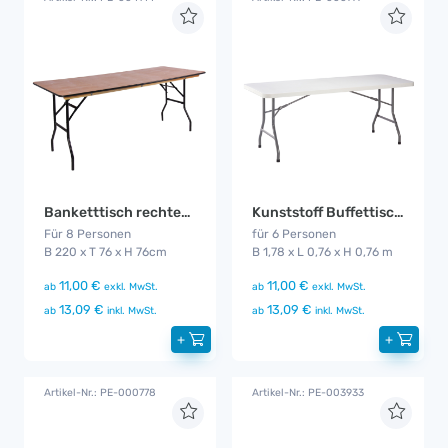
Banketttisch rechteckig 220cm
Kunststoff Buffettisch rechteckig 1,78 m
Für 8 Personen
für 6 Personen
B 220 x T 76 x H 76cm
B 1,78 x L 0,76 x H 0,76 m
11,00 €
11,00 €
ab
exkl. MwSt.
ab
exkl. MwSt.
13,09 €
13,09 €
ab
inkl. MwSt.
ab
inkl. MwSt.
+
+
Artikel-Nr.: PE-000778
Artikel-Nr.: PE-003933