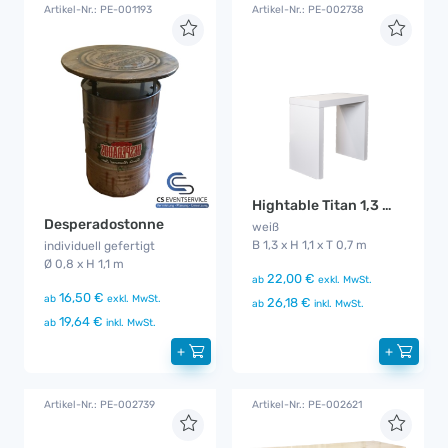
Artikel-Nr.: PE-001193
Artikel-Nr.: PE-002738
Hightable Titan 1,3 m Metall
Desperadostonne
weiß
B 1,3 x H 1,1 x T 0,7 m
individuell gefertigt
Ø 0,8 x H 1,1 m
22,00 €
ab
exkl. MwSt.
16,50 €
ab
exkl. MwSt.
26,18 €
ab
inkl. MwSt.
19,64 €
ab
inkl. MwSt.
+
+
Artikel-Nr.: PE-002739
Artikel-Nr.: PE-002621