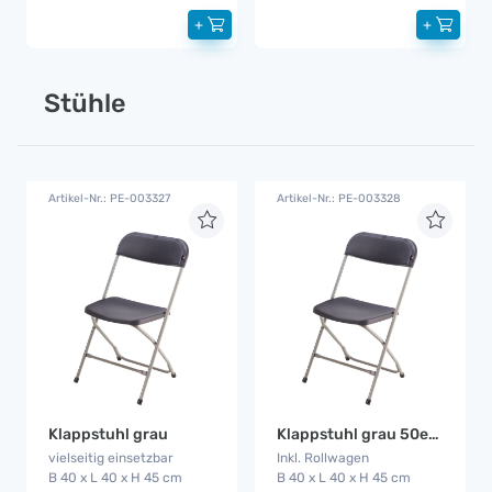
+
+
Stühle
Artikel-Nr.: PE-003327
Artikel-Nr.: PE-003328
Klappstuhl grau
Klappstuhl grau 50er Set
vielseitig einsetzbar
Inkl. Rollwagen
B 40 x L 40 x H 45 cm
B 40 x L 40 x H 45 cm