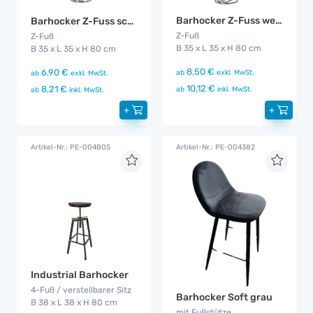
Barhocker Z-Fuss weiß
Barhocker Z-Fuss schwarz
Z-Fuß
Z-Fuß
B 35 x L 35 x H 80 cm
B 35 x L 35 x H 80 cm
8,50 €
6,90 €
ab
exkl. MwSt.
ab
exkl. MwSt.
10,12 €
8,21 €
ab
inkl. MwSt.
ab
inkl. MwSt.
+
+
Artikel-Nr.: PE-004805
Artikel-Nr.: PE-004382
Industrial Barhocker
4-Fuß / verstellbarer Sitz
Barhocker Soft grau
B 38 x L 38 x H 80 cm
mit Fußstütze