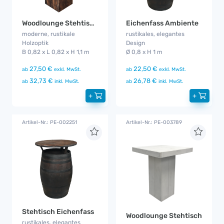
Woodlounge Stehtisch Industrial
Eichenfass Ambiente
moderne, rustikale
rustikales, elegantes
Holzoptik
Design
B 0,82 x L 0,82 x H 1,1 m
Ø 0,8 x H 1 m
27,50 €
22,50 €
ab
exkl. MwSt.
ab
exkl. MwSt.
32,73 €
26,78 €
ab
inkl. MwSt.
ab
inkl. MwSt.
+
+
Artikel-Nr.: PE-002251
Artikel-Nr.: PE-003789
Stehtisch Eichenfass
Woodlounge Stehtisch
rustikales, elegantes