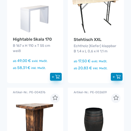
Hightable Skala 170
Stehtisch XXL
B 167 x H 110 x T 55 cm
Echtholz (Kiefer) klappbar
weiß
B 1,4 x L 0,6 x H 1,1 m
49,00 €
17,50 €
ab
exkl. MwSt.
ab
exkl. MwSt.
58,31 €
20,83 €
ab
inkl. MwSt.
ab
inkl. MwSt.
+
+
Artikel-Nr.: PE-004376
Artikel-Nr.: PE-002609