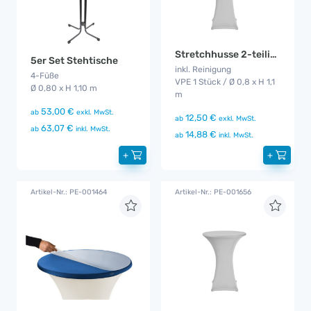
Stretchhusse 2-teilig weiß
5er Set Stehtische
inkl. Reinigung
4-Füße
VPE 1 Stück / Ø 0,8 x H 1,1
Ø 0,80 x H 1,10 m
m
53,00 €
ab
exkl. MwSt.
12,50 €
ab
exkl. MwSt.
63,07 €
ab
inkl. MwSt.
14,88 €
ab
inkl. MwSt.
+
+
Artikel-Nr.: PE-001464
Artikel-Nr.: PE-001656