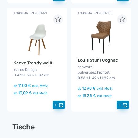
Artikel-Nr.: PE-004171
Artikel-Nr.: PE-004308
Louis Stuhl Cognac
Keeve Trendy weiß
schwarz,
klares Design
pulverbeschichtet
B 47x L 53 x H 83 cm
B 56 x L 49 x H 82 cm
11,00 €
ab
exkl. MwSt.
12,90 €
ab
exkl. MwSt.
13,09 €
ab
inkl. MwSt.
15,35 €
ab
inkl. MwSt.
+
+
Tische