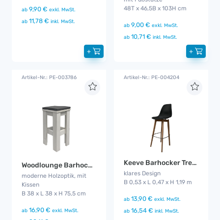
48T x 46,5B x 103H cm
9,90 €
ab
exkl. MwSt.
11,78 €
ab
inkl. MwSt.
9,00 €
ab
exkl. MwSt.
10,71 €
ab
inkl. MwSt.
+
+
Artikel-Nr.: PE-003786
Artikel-Nr.: PE-004204
Keeve Barhocker Trendy schwarz
Woodlounge Barhocker
klares Design
moderne Holzoptik, mit
B 0,53 x L 0,47 x H 1,19 m
Kissen
B 38 x L 38 x H 75,5 cm
13,90 €
ab
exkl. MwSt.
16,90 €
16,54 €
ab
exkl. MwSt.
ab
inkl. MwSt.