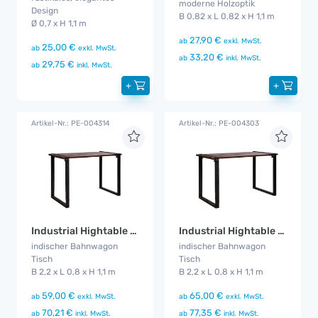
moderne Holzoptik
Design
B 0,82 x L 0,82 x H 1,1 m
Ø 0,7 x H 1,1 m
27,90 €
ab
exkl. MwSt.
25,00 €
ab
exkl. MwSt.
33,20 €
ab
inkl. MwSt.
29,75 €
ab
inkl. MwSt.
+
+
Artikel-Nr.: PE-004314
Artikel-Nr.: PE-004303
Industrial Hightable 1,8 m
Industrial Hightable 2,2 m
indischer Bahnwagon
indischer Bahnwagon
Tisch
Tisch
B 2,2 x L 0,8 x H 1,1 m
B 2,2 x L 0,8 x H 1,1 m
59,00 €
65,00 €
ab
exkl. MwSt.
ab
exkl. MwSt.
70,21 €
77,35 €
ab
inkl. MwSt.
ab
inkl. MwSt.