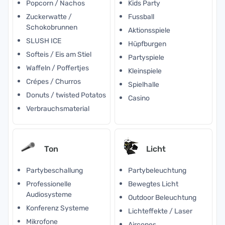
Popcorn / Nachos
Kids Party
Zuckerwatte /
Fussball
Schokobrunnen
Aktionsspiele
SLUSH ICE
Hüpfburgen
Softeis / Eis am Stiel
Partyspiele
Waffeln / Poffertjes
Kleinspiele
Crépes / Churros
Spielhalle
Donuts / twisted Potatos
Casino
Verbrauchsmaterial
Ton
Licht
Partybeschallung
Partybeleuchtung
Professionelle
Bewegtes Licht
Audiosysteme
Outdoor Beleuchtung
Konferenz Systeme
Lichteffekte / Laser
Mikrofone
Aircones