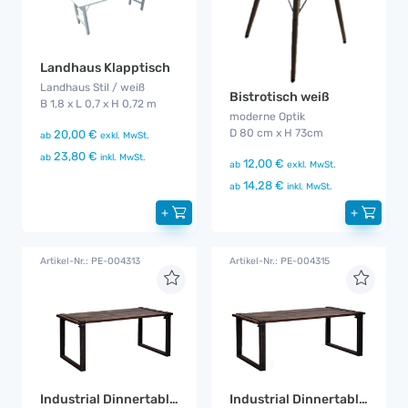
Landhaus Klapptisch
Landhaus Stil / weiß
Bistrotisch weiß
B 1,8 x L 0,7 x H 0,72 m
moderne Optik
D 80 cm x H 73cm
20,00 €
ab
exkl. MwSt.
23,80 €
ab
inkl. MwSt.
12,00 €
ab
exkl. MwSt.
14,28 €
ab
inkl. MwSt.
+
+
Artikel-Nr.: PE-004313
Artikel-Nr.: PE-004315
Industrial Dinnertable 1,8 m
Industrial Dinnertable 2,2 m