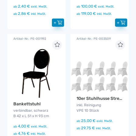
2,40 €
100,00 €
ab
exkl. MwSt.
ab
exkl. MwSt.
2,86 €
119,00 €
ab
inkl. MwSt.
ab
inkl. MwSt.
+
+
Artikel-Nr.: PE-001192
Artikel-Nr.: PE-003509
10er Stuhlhusse Stretch weiß
Bankettstuhl
inkl. Reinigung
VPE 10 Stück
verbindbar, schwarz
B 42 x L 51 x H 93 cm
25,00 €
ab
exkl. MwSt.
4,00 €
ab
exkl. MwSt.
29,75 €
ab
inkl. MwSt.
4,76 €
ab
inkl. MwSt.