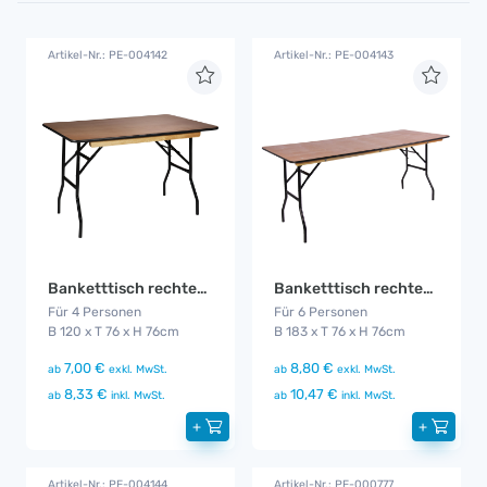
Artikel-Nr.: PE-004142
Artikel-Nr.: PE-004143
Banketttisch rechteckig 120cm
Banketttisch rechteckig 183cm
Für 4 Personen
Für 6 Personen
B 120 x T 76 x H 76cm
B 183 x T 76 x H 76cm
7,00 €
8,80 €
ab
exkl. MwSt.
ab
exkl. MwSt.
8,33 €
10,47 €
ab
inkl. MwSt.
ab
inkl. MwSt.
+
+
Artikel-Nr.: PE-004144
Artikel-Nr.: PE-000777