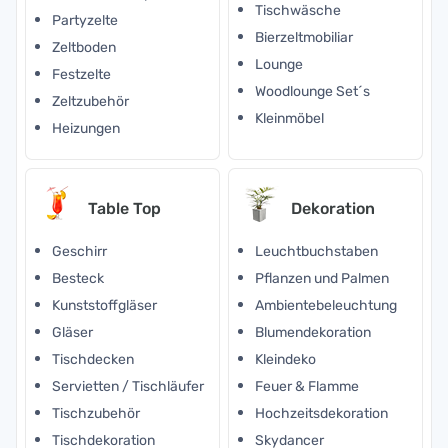
Tischwäsche
Partyzelte
Bierzeltmobiliar
Zeltboden
Lounge
Festzelte
Woodlounge Set´s
Zeltzubehör
Kleinmöbel
Heizungen
Table Top
Dekoration
Geschirr
Leuchtbuchstaben
Besteck
Pflanzen und Palmen
Kunststoffgläser
Ambientebeleuchtung
Gläser
Blumendekoration
Tischdecken
Kleindeko
Servietten / Tischläufer
Feuer & Flamme
Tischzubehör
Hochzeitsdekoration
Tischdekoration
Skydancer