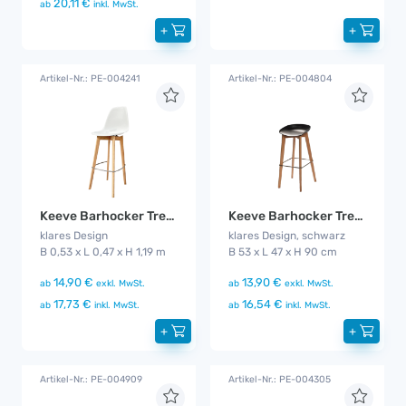
20,11 €
ab
inkl. MwSt.
+
+
Artikel-Nr.: PE-004241
Artikel-Nr.: PE-004804
Keeve Barhocker Trendy weiß
Keeve Barhocker Trendy flach
klares Design
klares Design, schwarz
B 0,53 x L 0,47 x H 1,19 m
B 53 x L 47 x H 90 cm
14,90 €
13,90 €
ab
exkl. MwSt.
ab
exkl. MwSt.
17,73 €
16,54 €
ab
inkl. MwSt.
ab
inkl. MwSt.
+
+
Artikel-Nr.: PE-004909
Artikel-Nr.: PE-004305