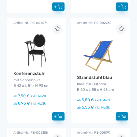
+
+
Artikel-Nr.: PE-004071
Artikel-Nr.: PE-002260
Konferenzstuhl
Strandstuhl blau
mit Schreibpult
Ideal für Outdoor
B 42 x L 51 x H 93 cm
B 50 x L 55 x H 93 cm
7,50 €
ab
exkl. MwSt.
5,50 €
ab
exkl. MwSt.
8,93 €
ab
inkl. MwSt.
6,55 €
ab
inkl. MwSt.
+
+
Artikel-Nr.: PE-005358
Artikel-Nr.: PE-005197