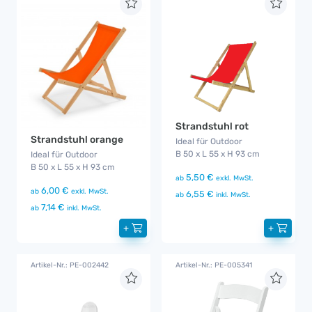
Strandstuhl rot
Strandstuhl orange
Ideal für Outdoor
B 50 x L 55 x H 93 cm
Ideal für Outdoor
B 50 x L 55 x H 93 cm
5,50 €
ab
exkl. MwSt.
6,00 €
ab
exkl. MwSt.
6,55 €
ab
inkl. MwSt.
7,14 €
ab
inkl. MwSt.
+
+
Artikel-Nr.: PE-002442
Artikel-Nr.: PE-005341