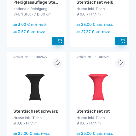
Plexiglasauflage Stehtisch
Stehtischset weiß
optionale Reinigung
Husse inkl. Tisch
VPE 1 Stück / Ø 80 cm
Ø 0,8 x H 1,1 m
3,00 €
23,00 €
ab
exkl. MwSt.
ab
exkl. MwSt.
3,57 €
27,37 €
ab
inkl. MwSt.
ab
inkl. MwSt.
+
+
Artikel-Nr.: PE-002629
Artikel-Nr.: PE-001921
Stehtischset schwarz
Stehtischset rot
Husse inkl. Tisch
Husse inkl. Tisch
Ø 0,8 x H 1,1 m
Ø 0,8 x H 1,1 m
25,00 €
25,00 €
ab
exkl. MwSt.
ab
exkl. MwSt.