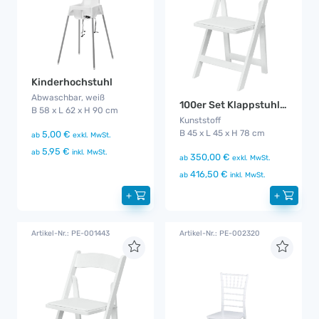
Kinderhochstuhl
Abwaschbar, weiß
100er Set Klappstuhl Hochzeit mit Kissen
B 58 x L 62 x H 90 cm
Kunststoff
B 45 x L 45 x H 78 cm
5,00 €
ab
exkl. MwSt.
5,95 €
ab
inkl. MwSt.
350,00 €
ab
exkl. MwSt.
416,50 €
ab
inkl. MwSt.
+
+
Artikel-Nr.: PE-001443
Artikel-Nr.: PE-002320