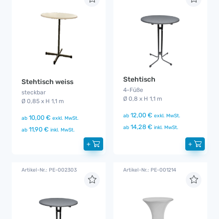
Stehtisch
Stehtisch weiss
4-Füße
steckbar
Ø 0,8 x H 1,1 m
Ø 0,85 x H 1,1 m
12,00 €
ab
exkl. MwSt.
10,00 €
ab
exkl. MwSt.
14,28 €
ab
inkl. MwSt.
11,90 €
ab
inkl. MwSt.
+
+
Artikel-Nr.: PE-002303
Artikel-Nr.: PE-001214