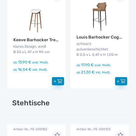
Louis Barhocker Cognac
Keeve Barhocker Trend flach
schwarz
klares Design, weiß
pulverbeschichtet
B 53 x L 47 x H 90 cm
B 0,5 x L 0,47 x H 1,05 m
13,90 €
ab
exkl. MwSt.
17,90 €
ab
exkl. MwSt.
16,54 €
ab
inkl. MwSt.
21,30 €
ab
inkl. MwSt.
+
+
Stehtische
Artikel-Nr.: PE-005182
Artikel-Nr.: PE-000103