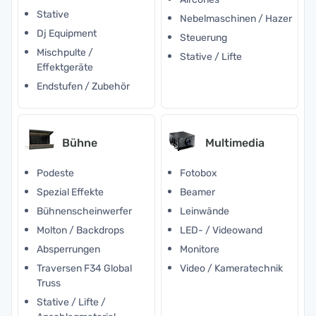
Stative
Nebelmaschinen / Hazer
Dj Equipment
Steuerung
Mischpulte /
Stative / Lifte
Effektgeräte
Endstufen / Zubehör
Bühne
Multimedia
Podeste
Fotobox
Spezial Effekte
Beamer
Bühnenscheinwerfer
Leinwände
Molton / Backdrops
LED- / Videowand
Absperrungen
Monitore
Traversen F34 Global
Video / Kameratechnik
Truss
Stative / Lifte /