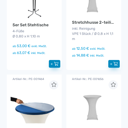
Stretchhusse 2-teilig weiß
5er Set Stehtische
inkl. Reinigung
4-Füße
VPE 1 Stück / Ø 0,8 x H 1,1
Ø 0,80 x H 1,10 m
m
53,00 €
ab
exkl. MwSt.
12,50 €
ab
exkl. MwSt.
63,07 €
ab
inkl. MwSt.
14,88 €
ab
inkl. MwSt.
+
+
Artikel-Nr.: PE-001464
Artikel-Nr.: PE-001656