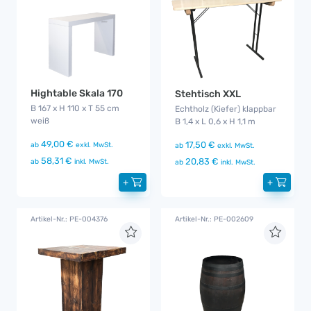
Hightable Skala 170
Stehtisch XXL
B 167 x H 110 x T 55 cm
Echtholz (Kiefer) klappbar
weiß
B 1,4 x L 0,6 x H 1,1 m
49,00 €
17,50 €
ab
exkl. MwSt.
ab
exkl. MwSt.
58,31 €
20,83 €
ab
inkl. MwSt.
ab
inkl. MwSt.
+
+
Artikel-Nr.: PE-004376
Artikel-Nr.: PE-002609