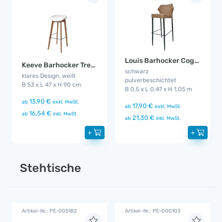
Louis Barhocker Cognac
Keeve Barhocker Trend flach
schwarz
klares Design, weiß
pulverbeschichtet
B 53 x L 47 x H 90 cm
B 0,5 x L 0,47 x H 1,05 m
13,90 €
ab
exkl. MwSt.
17,90 €
ab
exkl. MwSt.
16,54 €
ab
inkl. MwSt.
21,30 €
ab
inkl. MwSt.
+
+
Stehtische
Artikel-Nr.: PE-005182
Artikel-Nr.: PE-000103