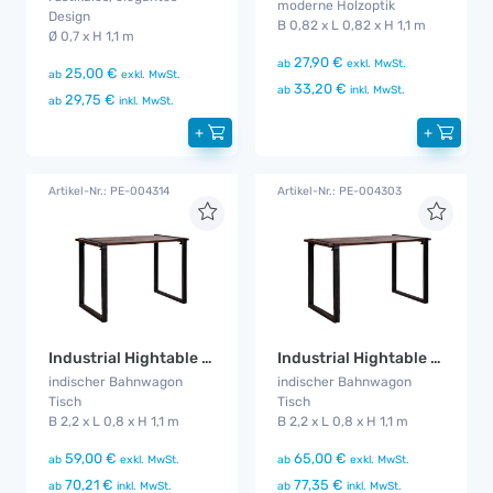
moderne Holzoptik
Design
B 0,82 x L 0,82 x H 1,1 m
Ø 0,7 x H 1,1 m
27,90 €
ab
exkl. MwSt.
25,00 €
ab
exkl. MwSt.
33,20 €
ab
inkl. MwSt.
29,75 €
ab
inkl. MwSt.
+
+
Artikel-Nr.: PE-004314
Artikel-Nr.: PE-004303
Industrial Hightable 1,8 m
Industrial Hightable 2,2 m
indischer Bahnwagon
indischer Bahnwagon
Tisch
Tisch
B 2,2 x L 0,8 x H 1,1 m
B 2,2 x L 0,8 x H 1,1 m
59,00 €
65,00 €
ab
exkl. MwSt.
ab
exkl. MwSt.
70,21 €
77,35 €
ab
inkl. MwSt.
ab
inkl. MwSt.