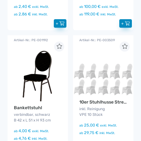
2,40 €
100,00 €
ab
exkl. MwSt.
ab
exkl. MwSt.
2,86 €
119,00 €
ab
inkl. MwSt.
ab
inkl. MwSt.
+
+
Artikel-Nr.: PE-001192
Artikel-Nr.: PE-003509
10er Stuhlhusse Stretch weiß
Bankettstuhl
inkl. Reinigung
VPE 10 Stück
verbindbar, schwarz
B 42 x L 51 x H 93 cm
25,00 €
ab
exkl. MwSt.
4,00 €
ab
exkl. MwSt.
29,75 €
ab
inkl. MwSt.
4,76 €
ab
inkl. MwSt.