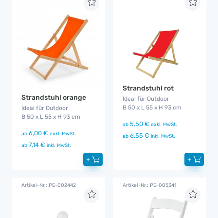
Strandstuhl rot
Strandstuhl orange
Ideal für Outdoor
B 50 x L 55 x H 93 cm
Ideal für Outdoor
B 50 x L 55 x H 93 cm
5,50 €
ab
exkl. MwSt.
6,00 €
ab
exkl. MwSt.
6,55 €
ab
inkl. MwSt.
7,14 €
ab
inkl. MwSt.
+
+
Artikel-Nr.: PE-002442
Artikel-Nr.: PE-005341