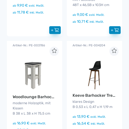
48T x 46,5B x 103H cm
9,90 €
ab
exkl. MwSt.
11,78 €
ab
inkl. MwSt.
9,00 €
ab
exkl. MwSt.
10,71 €
ab
inkl. MwSt.
+
+
Artikel-Nr.: PE-003786
Artikel-Nr.: PE-004204
Keeve Barhocker Trendy schwarz
Woodlounge Barhocker
klares Design
moderne Holzoptik, mit
B 0,53 x L 0,47 x H 1,19 m
Kissen
B 38 x L 38 x H 75,5 cm
13,90 €
ab
exkl. MwSt.
16,90 €
16,54 €
ab
exkl. MwSt.
ab
inkl. MwSt.