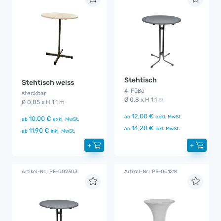
Stehtisch
Stehtisch weiss
4-Füße
steckbar
Ø 0,8 x H 1,1 m
Ø 0,85 x H 1,1 m
12,00 €
ab
exkl. MwSt.
10,00 €
ab
exkl. MwSt.
14,28 €
ab
inkl. MwSt.
11,90 €
ab
inkl. MwSt.
+
+
Artikel-Nr.: PE-002303
Artikel-Nr.: PE-001214