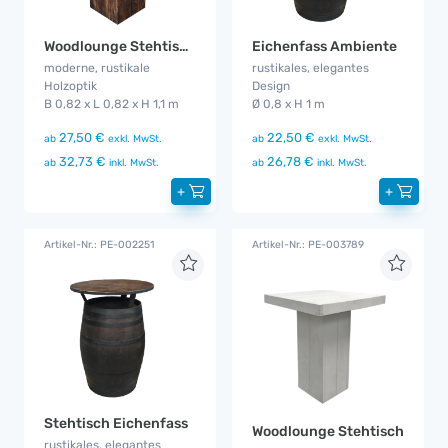
Woodlounge Stehtisch Industrial
Eichenfass Ambiente
moderne, rustikale
rustikales, elegantes
Holzoptik
Design
B 0,82 x L 0,82 x H 1,1 m
Ø 0,8 x H 1 m
27,50 €
22,50 €
ab
exkl. MwSt.
ab
exkl. MwSt.
32,73 €
26,78 €
ab
inkl. MwSt.
ab
inkl. MwSt.
+
+
Artikel-Nr.: PE-002251
Artikel-Nr.: PE-003789
Stehtisch Eichenfass
Woodlounge Stehtisch
rustikales, elegantes