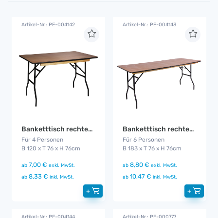
Artikel-Nr.: PE-004142
Artikel-Nr.: PE-004143
Banketttisch rechteckig 120cm
Banketttisch rechteckig 183cm
Für 4 Personen
Für 6 Personen
B 120 x T 76 x H 76cm
B 183 x T 76 x H 76cm
7,00 €
8,80 €
ab
exkl. MwSt.
ab
exkl. MwSt.
8,33 €
10,47 €
ab
inkl. MwSt.
ab
inkl. MwSt.
+
+
Artikel-Nr.: PE-004144
Artikel-Nr.: PE-000777