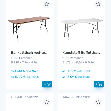
Banketttisch rechteckig 220cm
Kunststoff Buffettisch rechteckig 1,78 m
Für 8 Personen
für 6 Personen
B 220 x T 76 x H 76cm
B 1,78 x L 0,76 x H 0,76 m
11,00 €
11,00 €
ab
exkl. MwSt.
ab
exkl. MwSt.
13,09 €
13,09 €
ab
inkl. MwSt.
ab
inkl. MwSt.
+
+
Artikel-Nr.: PE-000778
Artikel-Nr.: PE-003933