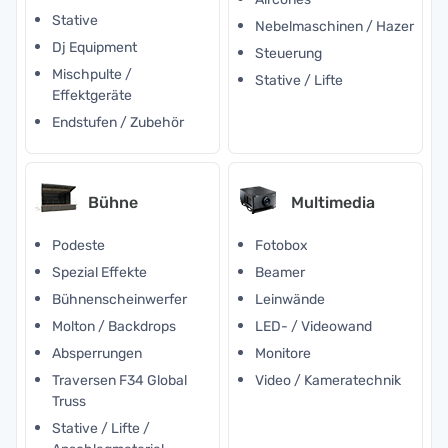
Stative
Nebelmaschinen / Hazer
Dj Equipment
Steuerung
Mischpulte /
Stative / Lifte
Effektgeräte
Endstufen / Zubehör
Bühne
Multimedia
Podeste
Fotobox
Spezial Effekte
Beamer
Bühnenscheinwerfer
Leinwände
Molton / Backdrops
LED- / Videowand
Absperrungen
Monitore
Traversen F34 Global
Video / Kameratechnik
Truss
Stative / Lifte /