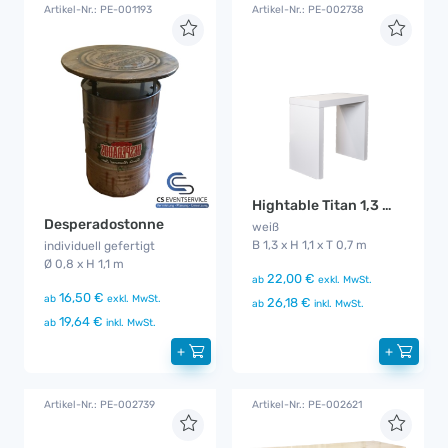
Artikel-Nr.: PE-001193
Artikel-Nr.: PE-002738
Hightable Titan 1,3 m Metall
Desperadostonne
weiß
B 1,3 x H 1,1 x T 0,7 m
individuell gefertigt
Ø 0,8 x H 1,1 m
22,00 €
ab
exkl. MwSt.
16,50 €
ab
exkl. MwSt.
26,18 €
ab
inkl. MwSt.
19,64 €
ab
inkl. MwSt.
+
+
Artikel-Nr.: PE-002739
Artikel-Nr.: PE-002621