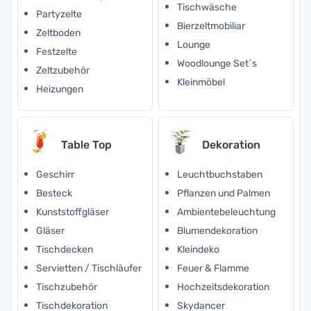
Tischwäsche
Partyzelte
Bierzeltmobiliar
Zeltboden
Lounge
Festzelte
Woodlounge Set´s
Zeltzubehör
Kleinmöbel
Heizungen
Table Top
Dekoration
Geschirr
Leuchtbuchstaben
Besteck
Pflanzen und Palmen
Kunststoffgläser
Ambientebeleuchtung
Gläser
Blumendekoration
Tischdecken
Kleindeko
Servietten / Tischläufer
Feuer & Flamme
Tischzubehör
Hochzeitsdekoration
Tischdekoration
Skydancer