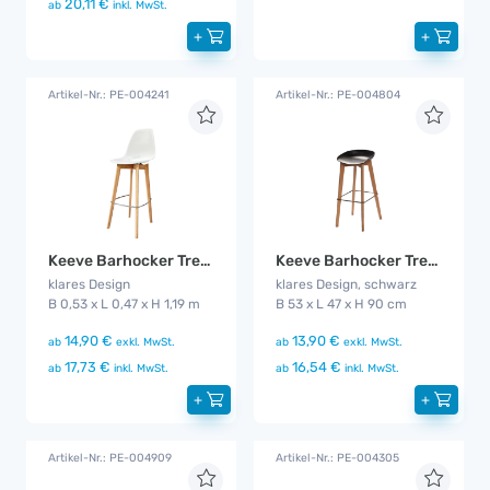
20,11 €
ab
inkl. MwSt.
+
+
Artikel-Nr.: PE-004241
Artikel-Nr.: PE-004804
Keeve Barhocker Trendy weiß
Keeve Barhocker Trendy flach
klares Design
klares Design, schwarz
B 0,53 x L 0,47 x H 1,19 m
B 53 x L 47 x H 90 cm
14,90 €
13,90 €
ab
exkl. MwSt.
ab
exkl. MwSt.
17,73 €
16,54 €
ab
inkl. MwSt.
ab
inkl. MwSt.
+
+
Artikel-Nr.: PE-004909
Artikel-Nr.: PE-004305