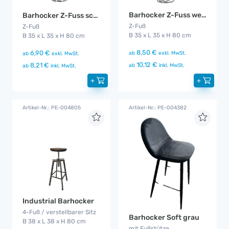
Barhocker Z-Fuss weiß
Barhocker Z-Fuss schwarz
Z-Fuß
Z-Fuß
B 35 x L 35 x H 80 cm
B 35 x L 35 x H 80 cm
8,50 €
6,90 €
ab
exkl. MwSt.
ab
exkl. MwSt.
10,12 €
8,21 €
ab
inkl. MwSt.
ab
inkl. MwSt.
+
+
Artikel-Nr.: PE-004805
Artikel-Nr.: PE-004382
Industrial Barhocker
4-Fuß / verstellbarer Sitz
Barhocker Soft grau
B 38 x L 38 x H 80 cm
mit Fußstütze