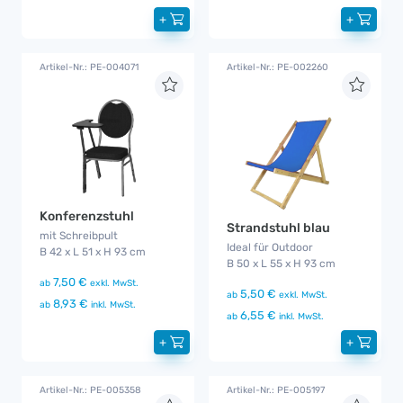
+
+
Artikel-Nr.: PE-004071
Artikel-Nr.: PE-002260
Konferenzstuhl
Strandstuhl blau
mit Schreibpult
Ideal für Outdoor
B 42 x L 51 x H 93 cm
B 50 x L 55 x H 93 cm
7,50 €
ab
exkl. MwSt.
5,50 €
ab
exkl. MwSt.
8,93 €
ab
inkl. MwSt.
6,55 €
ab
inkl. MwSt.
+
+
Artikel-Nr.: PE-005358
Artikel-Nr.: PE-005197