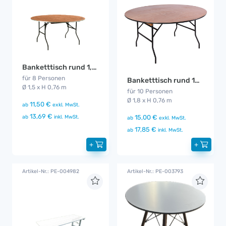
Banketttisch rund 1,5 m
für 8 Personen
Banketttisch rund 180cm
Ø 1,5 x H 0,76 m
für 10 Personen
Ø 1,8 x H 0,76 m
11,50 €
ab
exkl. MwSt.
13,69 €
15,00 €
ab
inkl. MwSt.
ab
exkl. MwSt.
17,85 €
ab
inkl. MwSt.
+
+
Artikel-Nr.: PE-004982
Artikel-Nr.: PE-003793