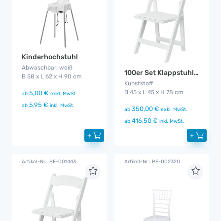
Kinderhochstuhl
Abwaschbar, weiß
100er Set Klappstuhl Hochzeit mit Kissen
B 58 x L 62 x H 90 cm
Kunststoff
B 45 x L 45 x H 78 cm
5,00 €
ab
exkl. MwSt.
5,95 €
ab
inkl. MwSt.
350,00 €
ab
exkl. MwSt.
416,50 €
ab
inkl. MwSt.
+
+
Artikel-Nr.: PE-001443
Artikel-Nr.: PE-002320