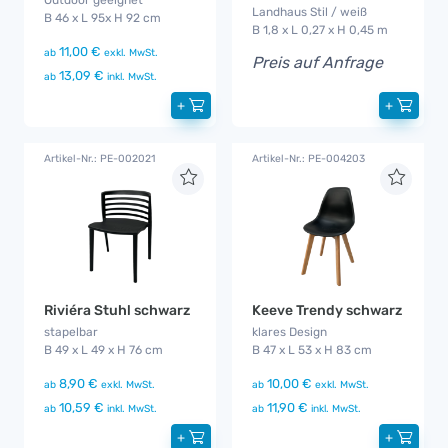
Landhaus Stil / weiß
B 46 x L 95x H 92 cm
B 1,8 x L 0,27 x H 0,45 m
11,00 €
ab
exkl. MwSt.
Preis auf Anfrage
13,09 €
ab
inkl. MwSt.
+
+
Artikel-Nr.: PE-002021
Artikel-Nr.: PE-004203
Riviéra Stuhl schwarz
Keeve Trendy schwarz
stapelbar
klares Design
B 49 x L 49 x H 76 cm
B 47 x L 53 x H 83 cm
8,90 €
10,00 €
ab
exkl. MwSt.
ab
exkl. MwSt.
10,59 €
11,90 €
ab
inkl. MwSt.
ab
inkl. MwSt.
+
+