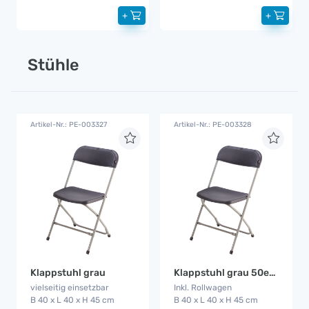
+
+
Stühle
Artikel-Nr.: PE-003327
Artikel-Nr.: PE-003328
Klappstuhl grau
Klappstuhl grau 50er Set
vielseitig einsetzbar
Inkl. Rollwagen
B 40 x L 40 x H 45 cm
B 40 x L 40 x H 45 cm