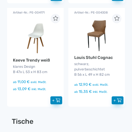
Artikel-Nr.: PE-004171
Artikel-Nr.: PE-004308
Louis Stuhl Cognac
Keeve Trendy weiß
schwarz,
klares Design
pulverbeschichtet
B 47x L 53 x H 83 cm
B 56 x L 49 x H 82 cm
11,00 €
ab
exkl. MwSt.
12,90 €
ab
exkl. MwSt.
13,09 €
ab
inkl. MwSt.
15,35 €
ab
inkl. MwSt.
+
+
Tische