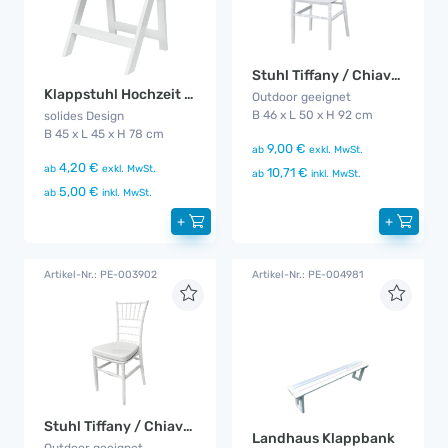
Stuhl Tiffany / Chiavaristyle
Klappstuhl Hochzeit mit Kissen
Outdoor geeignet
B 46 x L 50 x H 92 cm
solides Design
B 45 x L 45 x H 78 cm
9,00 €
ab
exkl. MwSt.
4,20 €
ab
exkl. MwSt.
10,71 €
ab
inkl. MwSt.
5,00 €
ab
inkl. MwSt.
+
+
Artikel-Nr.: PE-003902
Artikel-Nr.: PE-004981
Stuhl Tiffany / Chiavaristyle mit Kissen
Landhaus Klappbank
Outdoor geeignet