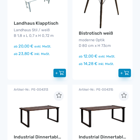
Landhaus Klapptisch
Landhaus Stil / weiß
Bistrotisch weiß
B 1,8 x L 0,7 x H 0,72 m
moderne Optik
D 80 cm x H 73cm
20,00 €
ab
exkl. MwSt.
23,80 €
ab
inkl. MwSt.
12,00 €
ab
exkl. MwSt.
14,28 €
ab
inkl. MwSt.
+
+
Artikel-Nr.: PE-004313
Artikel-Nr.: PE-004315
Industrial Dinnertable 1,8 m
Industrial Dinnertable 2,2 m