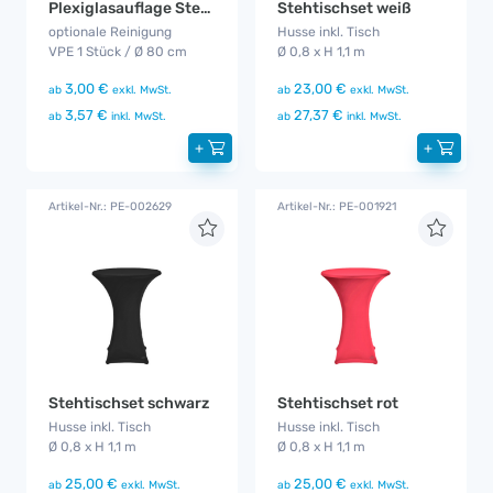
Plexiglasauflage Stehtisch
Stehtischset weiß
optionale Reinigung
Husse inkl. Tisch
VPE 1 Stück / Ø 80 cm
Ø 0,8 x H 1,1 m
3,00 €
23,00 €
ab
exkl. MwSt.
ab
exkl. MwSt.
3,57 €
27,37 €
ab
inkl. MwSt.
ab
inkl. MwSt.
+
+
Artikel-Nr.: PE-002629
Artikel-Nr.: PE-001921
Stehtischset schwarz
Stehtischset rot
Husse inkl. Tisch
Husse inkl. Tisch
Ø 0,8 x H 1,1 m
Ø 0,8 x H 1,1 m
25,00 €
25,00 €
ab
exkl. MwSt.
ab
exkl. MwSt.