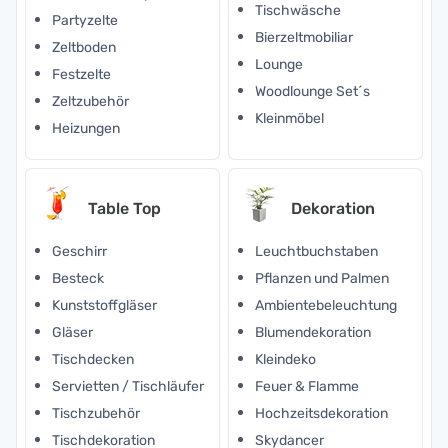
Tischwäsche
Partyzelte
Bierzeltmobiliar
Zeltboden
Lounge
Festzelte
Woodlounge Set´s
Zeltzubehör
Kleinmöbel
Heizungen
Table Top
Dekoration
Geschirr
Leuchtbuchstaben
Besteck
Pflanzen und Palmen
Kunststoffgläser
Ambientebeleuchtung
Gläser
Blumendekoration
Tischdecken
Kleindeko
Servietten / Tischläufer
Feuer & Flamme
Tischzubehör
Hochzeitsdekoration
Tischdekoration
Skydancer