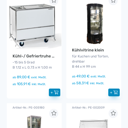
Kühlvitrine klein
Kühl-/ Gefriertruhe Gala
für Kuchen und Torten,
drehbar
-15 bis 5 Grad
B 44 x H 99 cm
B 1,12 x L 0,73 x H 1,00 m
49,00 €
ab
exkl. MwSt.
89,00 €
ab
exkl. MwSt.
58,31 €
ab
inkl. MwSt.
105,91 €
ab
inkl. MwSt.
+
+
Artikel-Nr.: PE-005180
Artikel-Nr.: PE-002009