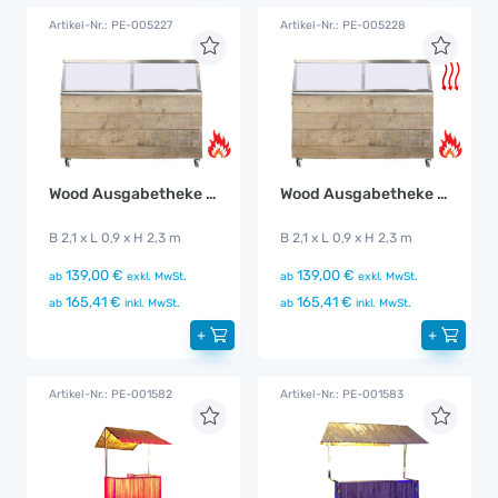
Artikel-Nr.: PE-005227
Artikel-Nr.: PE-005228
Wood Ausgabetheke warm
Wood Ausgabetheke warm + Hot Air
B 2,1 x L 0,9 x H 2,3 m
B 2,1 x L 0,9 x H 2,3 m
139,00 €
139,00 €
ab
exkl. MwSt.
ab
exkl. MwSt.
165,41 €
165,41 €
ab
inkl. MwSt.
ab
inkl. MwSt.
+
+
Artikel-Nr.: PE-001582
Artikel-Nr.: PE-001583