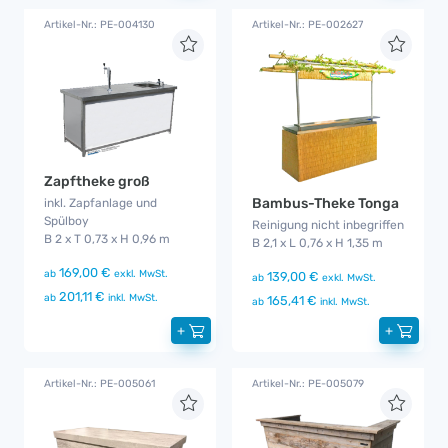
Artikel-Nr.: PE-004130
Artikel-Nr.: PE-002627
Zapftheke groß
Bambus-Theke Tonga
inkl. Zapfanlage und
Spülboy
Reinigung nicht inbegriffen
B 2 x T 0,73 x H 0,96 m
B 2,1 x L 0,76 x H 1,35 m
169,00 €
ab
exkl. MwSt.
139,00 €
ab
exkl. MwSt.
201,11 €
ab
inkl. MwSt.
165,41 €
ab
inkl. MwSt.
+
+
Artikel-Nr.: PE-005061
Artikel-Nr.: PE-005079