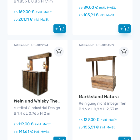
B 1,85 x L 0,8 x H 1,1 m
89,00 €
ab
exkl. MwSt.
169,00 €
ab
exkl. MwSt.
105,91 €
ab
inkl. MwSt.
201,11 €
ab
inkl. MwSt.
+
+
Artikel-Nr.: PE-001624
Artikel-Nr.: PE-005069
Marktstand Natura
Wein und Whisky Theke
Reinigung nicht inbegriffen
rustikal / industrial Design
B 1,6 x L 0,9 x H 2,33 m
B 1,4 x L 0,76 x H 2 m
129,00 €
ab
exkl. MwSt.
119,00 €
ab
exkl. MwSt.
153,51 €
ab
inkl. MwSt.
141,61 €
ab
inkl. MwSt.