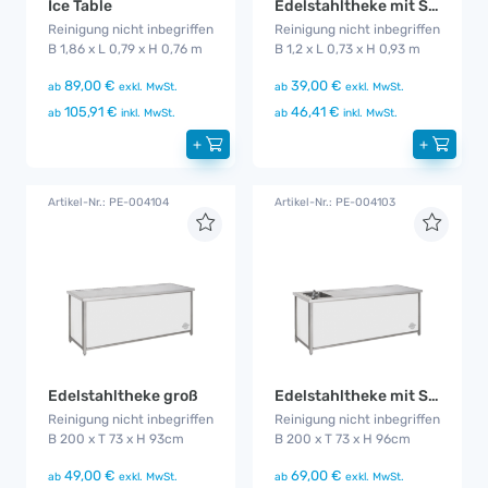
Edelstahltheke mit Spülbecken klein
Ice Table
Reinigung nicht inbegriffen
Reinigung nicht inbegriffen
B 1,2 x L 0,73 x H 0,93 m
B 1,86 x L 0,79 x H 0,76 m
39,00 €
89,00 €
ab
exkl. MwSt.
ab
exkl. MwSt.
46,41 €
105,91 €
ab
inkl. MwSt.
ab
inkl. MwSt.
+
+
Artikel-Nr.: PE-004104
Artikel-Nr.: PE-004103
Edelstahltheke groß
Edelstahltheke mit Spülbecken
Reinigung nicht inbegriffen
Reinigung nicht inbegriffen
B 200 x T 73 x H 93cm
B 200 x T 73 x H 96cm
49,00 €
69,00 €
ab
exkl. MwSt.
ab
exkl. MwSt.