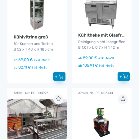
Kühltheke mit Glasfront
Kühlvitrine groß
Reinigung nicht inbegriffen
für Kuchen und Torten
B 1,07 x L 0,7 x H 1,42 m
B 52 x T 48 x H 185 cm
89,00 €
ab
exkl. MwSt.
69,00 €
ab
exkl. MwSt.
105,91 €
ab
inkl. MwSt.
82,11 €
ab
inkl. MwSt.
+
+
Artikel-Nr.: PE-004923
Artikel-Nr.: PE-003444