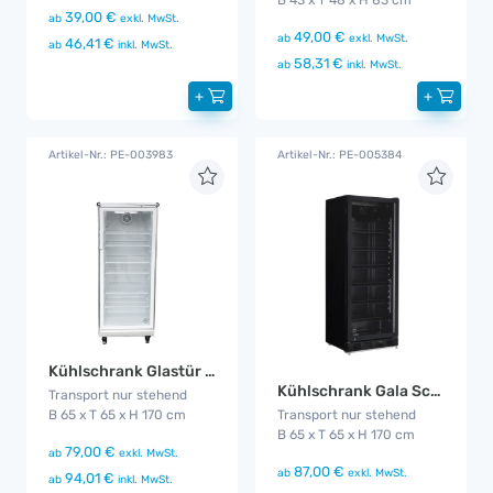
B 43 x T 48 x H 83 cm
39,00 €
ab
exkl. MwSt.
49,00 €
ab
exkl. MwSt.
46,41 €
ab
inkl. MwSt.
58,31 €
ab
inkl. MwSt.
+
+
Artikel-Nr.: PE-003983
Artikel-Nr.: PE-005384
Kühlschrank Glastür groß
Kühlschrank Gala Schwarz
Transport nur stehend
B 65 x T 65 x H 170 cm
Transport nur stehend
B 65 x T 65 x H 170 cm
79,00 €
ab
exkl. MwSt.
87,00 €
ab
exkl. MwSt.
94,01 €
ab
inkl. MwSt.