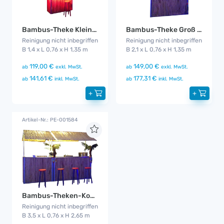
Bambus-Theke Klein mit Dach
Bambus-Theke Groß mit Dach
Reinigung nicht inbegriffen
Reinigung nicht inbegriffen
B 1,4 x L 0,76 x H 1,35 m
B 2,1 x L 0,76 x H 1,35 m
119,00 €
149,00 €
ab
exkl. MwSt.
ab
exkl. MwSt.
141,61 €
177,31 €
ab
inkl. MwSt.
ab
inkl. MwSt.
+
+
Artikel-Nr.: PE-001584
Bambus-Theken-Kombi
Reinigung nicht inbegriffen
B 3,5 x L 0,76 x H 2,65 m