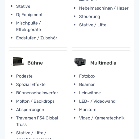
Stative
Nebelmaschinen / Hazer
Dj Equipment
Steuerung
Mischpulte /
Stative / Lifte
Effektgeräte
Endstufen / Zubehör
Bühne
Multimedia
Podeste
Fotobox
Spezial Effekte
Beamer
Bühnenscheinwerfer
Leinwände
Molton / Backdrops
LED- / Videowand
Absperrungen
Monitore
Traversen F34 Global
Video / Kameratechnik
Truss
Stative / Lifte /