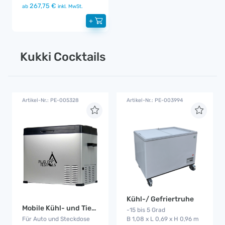
267,75 €
ab
inkl. MwSt.
+
Kukki Cocktails
Artikel-Nr.: PE-005328
Artikel-Nr.: PE-003994
Kühl-/ Gefriertruhe
Mobile Kühl- und Tiefkühlbox
-15 bis 5 Grad
B 1,08 x L 0,69 x H 0,96 m
Für Auto und Steckdose