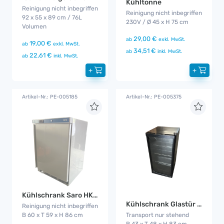
Kühltonne
Reinigung nicht inbegriffen
Reinigung nicht inbegriffen
92 x 55 x 89 cm / 76L
230V / Ø 45 x H 75 cm
Volumen
29,00 €
ab
exkl. MwSt.
19,00 €
ab
exkl. MwSt.
34,51 €
ab
inkl. MwSt.
22,61 €
ab
inkl. MwSt.
+
+
Artikel-Nr.: PE-005185
Artikel-Nr.: PE-005375
Kühlschrank Saro HK200
Kühlschrank Glastür Klein
Reinigung nicht inbegriffen
B 60 x T 59 x H 86 cm
Transport nur stehend