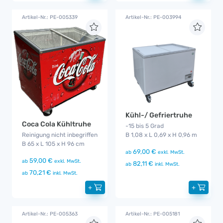
Artikel-Nr.: PE-005339
Artikel-Nr.: PE-003994
Kühl-/ Gefriertruhe
Coca Cola Kühltruhe
-15 bis 5 Grad
B 1,08 x L 0,69 x H 0,96 m
Reinigung nicht inbegriffen
B 65 x L 105 x H 96 cm
69,00 €
ab
exkl. MwSt.
59,00 €
ab
exkl. MwSt.
82,11 €
ab
inkl. MwSt.
70,21 €
ab
inkl. MwSt.
+
+
Artikel-Nr.: PE-005363
Artikel-Nr.: PE-005181