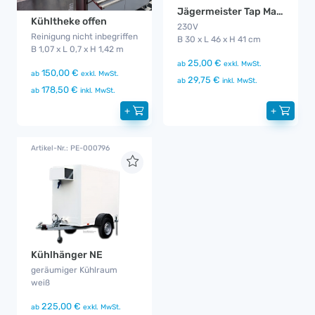
Jägermeister Tap Maschine
Kühltheke offen
230V
Reinigung nicht inbegriffen
B 30 x L 46 x H 41 cm
B 1,07 x L 0,7 x H 1,42 m
25,00 €
ab
exkl. MwSt.
150,00 €
ab
exkl. MwSt.
29,75 €
ab
inkl. MwSt.
178,50 €
ab
inkl. MwSt.
+
+
Artikel-Nr.: PE-000796
Kühlhänger NE
geräumiger Kühlraum
weiß
225,00 €
ab
exkl. MwSt.