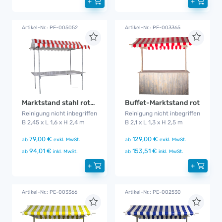
+
+
Artikel-Nr.: PE-005052
Artikel-Nr.: PE-003365
Marktstand stahl rot-weiß
Buffet-Marktstand rot
Reinigung nicht inbegriffen
Reinigung nicht inbegriffen
B 2,45 x L 1,6 x H 2,4 m
B 2,1 x L 1,3 x H 2,5 m
79,00 €
129,00 €
ab
exkl. MwSt.
ab
exkl. MwSt.
94,01 €
153,51 €
ab
inkl. MwSt.
ab
inkl. MwSt.
+
+
Artikel-Nr.: PE-003366
Artikel-Nr.: PE-002530