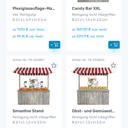
Plexiglasauflage-Marktstand
Candy Bar XXL
inkl. Reinigung
Reinigung nicht inbegriffen
B 2,1 x L 0,9 x H 2,3 m
B 2,1 x L 1,3 x H 2,5 cm
11,90 €
169,00 €
ab
exkl. MwSt.
ab
exkl. MwSt.
14,16 €
201,11 €
ab
inkl. MwSt.
ab
inkl. MwSt.
+
+
Artikel-Nr.: PE-003821
Artikel-Nr.: PE-003820
Smoothie Stand
Obst- und Gemüsestand
Reinigung nicht inbegriffen
Reinigung nicht inbegriffen
B 2,1 x L 1,3 x H 2,5 m
B 2,1 x L 1,3 x H 2,5 m