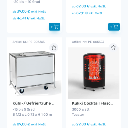
-20 bis + 10 Grad
69,00 €
ab
exkl. MwSt.
39,00 €
ab
exkl. MwSt.
82,11 €
ab
inkl. MwSt.
46,41 €
ab
inkl. MwSt.
+
+
Artikel-Nr.: PE-005363
Artikel-Nr.: PE-005323
Kühl-/ Gefriertruhe Gala
Kukki Cocktail Flaschen "Toaster"
-15 bis 5 Grad
3000 Watt
B 1,12 x L 0,73 x H 1,00 m
Toaster
89,00 €
29,00 €
ab
exkl. MwSt.
ab
exkl. MwSt.