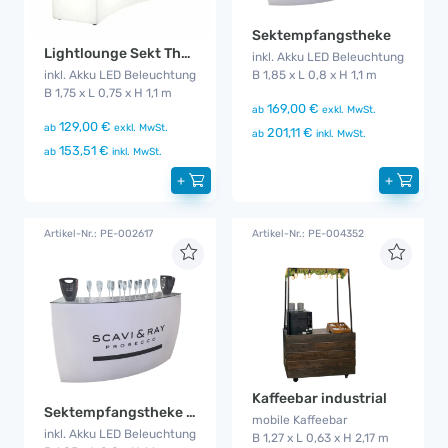
Sektempfangstheke
Lightlounge Sekt Theke
inkl. Akku LED Beleuchtung
inkl. Akku LED Beleuchtung
B 1,85 x L 0,8 x H 1,1 m
B 1,75 x L 0,75 x H 1,1 m
169,00 €
ab
exkl. MwSt.
129,00 €
ab
exkl. MwSt.
201,11 €
ab
inkl. MwSt.
153,51 €
ab
inkl. MwSt.
+
+
Artikel-Nr.: PE-002617
Artikel-Nr.: PE-004352
Kaffeebar industrial
Sektempfangstheke mit LED
mobile Kaffeebar
inkl. Akku LED Beleuchtung
B 1,27 x L 0,63 x H 2,17 m