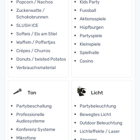
Popcorn / Nachos
Kids Party
Zuckerwatte /
Fussball
Schokobrunnen
Aktionsspiele
SLUSH ICE
Hüpfburgen
Softeis / Eis am Stiel
Partyspiele
Waffeln / Poffertjes
Kleinspiele
Crépes / Churros
Spielhalle
Donuts / twisted Potatos
Casino
Verbrauchsmaterial
Ton
Licht
Partybeschallung
Partybeleuchtung
Professionelle
Bewegtes Licht
Audiosysteme
Outdoor Beleuchtung
Konferenz Systeme
Lichteffekte / Laser
Mikrofone
Aircones