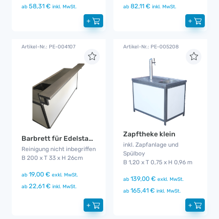
58,31 €
82,11 €
ab
inkl. MwSt.
ab
inkl. MwSt.
+
+
Artikel-Nr.: PE-004107
Artikel-Nr.: PE-005208
Zapftheke klein
Barbrett für Edelstahltheke
inkl. Zapfanlage und
Reinigung nicht inbegriffen
Spülboy
B 200 x T 33 x H 26cm
B 1,20 x T 0,75 x H 0,96 m
19,00 €
ab
exkl. MwSt.
139,00 €
ab
exkl. MwSt.
22,61 €
ab
inkl. MwSt.
165,41 €
ab
inkl. MwSt.
+
+