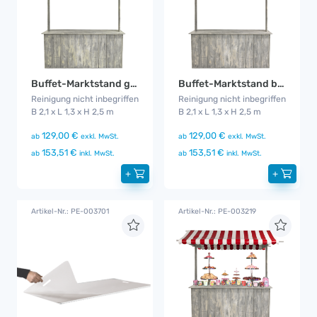
Buffet-Marktstand gelb
Buffet-Marktstand blau
Reinigung nicht inbegriffen
Reinigung nicht inbegriffen
B 2,1 x L 1,3 x H 2,5 m
B 2,1 x L 1,3 x H 2,5 m
129,00 €
129,00 €
ab
exkl. MwSt.
ab
exkl. MwSt.
153,51 €
153,51 €
ab
inkl. MwSt.
ab
inkl. MwSt.
+
+
Artikel-Nr.: PE-003701
Artikel-Nr.: PE-003219