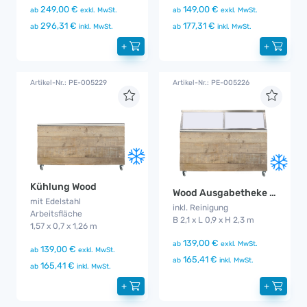
249,00 €
149,00 €
ab
exkl. MwSt.
ab
exkl. MwSt.
296,31 €
177,31 €
ab
inkl. MwSt.
ab
inkl. MwSt.
+
+
Artikel-Nr.: PE-005229
Artikel-Nr.: PE-005226
Kühlung Wood
Wood Ausgabetheke mit Kühlung
mit Edelstahl
inkl. Reinigung
Arbeitsfläche
B 2,1 x L 0,9 x H 2,3 m
1,57 x 0,7 x 1,26 m
139,00 €
ab
exkl. MwSt.
139,00 €
ab
exkl. MwSt.
165,41 €
ab
inkl. MwSt.
165,41 €
ab
inkl. MwSt.
+
+