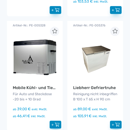
103,53 €
ab
inkl. MwSt.
+
+
Artikel-Nr.: PE-005328
Artikel-Nr.: PE-005376
Mobile Kühl- und Tiefkühlbox
Liebherr Gefriertruhe
Für Auto und Steckdose
Reinigung nicht inbegriffen
-20 bis + 10 Grad
B 100 x T 65 x H 90 cm
39,00 €
89,00 €
ab
exkl. MwSt.
ab
exkl. MwSt.
46,41 €
105,91 €
ab
inkl. MwSt.
ab
inkl. MwSt.
+
+