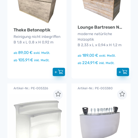
Lounge Bartresen Natura
Theke Betonoptik
moderne natürliche
Reinigung nicht inbegriffen
Holzoptik
B 1,8 x L 0,8 x H 0,92 m
B 2,33 x L x 0,94 x H 1,2 m
89,00 €
ab
exkl. MwSt.
189,00 €
ab
exkl. MwSt.
105,91 €
ab
inkl. MwSt.
224,91 €
ab
inkl. MwSt.
+
+
Artikel-Nr.: PE-005326
Artikel-Nr.: PE-003380